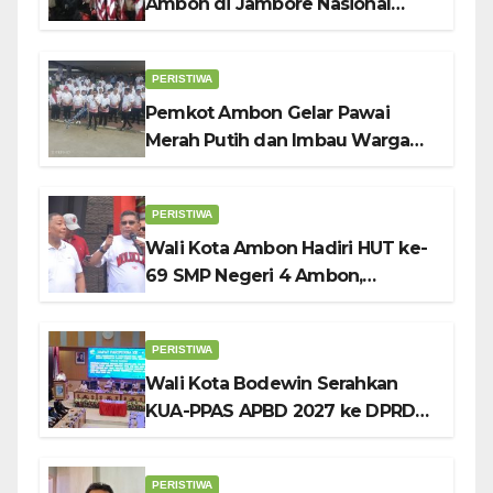
Ambon di Jambore Nasional
Pramuka ke-12, Wali Kota
Bodewin Lepas Kontingen
PERISTIWA
Pemkot Ambon Gelar Pawai
Merah Putih dan Imbau Warga
Kibarkan Bendera Sebulan
Penuh Sambut HUT ke-81 RI
PERISTIWA
Wali Kota Ambon Hadiri HUT ke-
69 SMP Negeri 4 Ambon,
Tekankan Pentingnya
Pendidikan Karakter
PERISTIWA
Wali Kota Bodewin Serahkan
KUA-PPAS APBD 2027 ke DPRD
Ambon: Fokus Tekan Belanja,
Genjot PAD
PERISTIWA