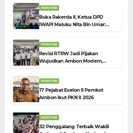
PERISTIWA
Buka Rakerda II, Ketua DPD
IWAPI Maluku Nita Bin Umar:
Perempuan Pengusaha Pilar
Penggerak UMKM
PERISTIWA
Revisi RTRW Jadi Pijakan
Wujudkan Ambon Modern,
Nyaman dan Berkelanjutan, Kata
Wali Kota Bodewin
PERISTIWA
17 Pejabat Eselon II Pemkot
Ambon Ikut PKN II 2026
PERISTIWA
32 Penggalang Terbaik Wakili