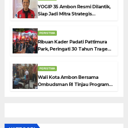
YOGIP 35 Ambon Resmi Dilantik,
Siap Jadi Mitra Strategis
Pemerintah Lewat Otomotif,
Sosial dan Budaya
PERISTIWA
Ribuan Kader Padati Pattimura
Park, Peringati 30 Tahun Tragedi
KUDATULI
PERISTIWA
Wali Kota Ambon Bersama
Ombudsman RI Tinjau Program
Makanan Bergizi Gratis di SMP 6
dan SDN 2