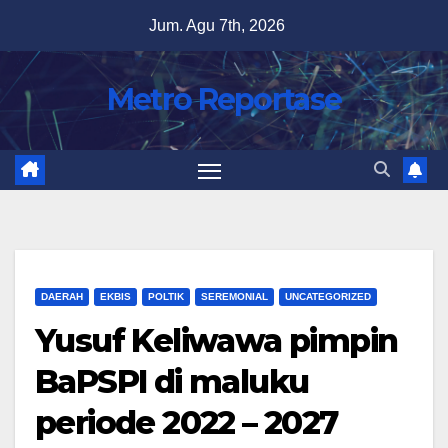
Skip
Jum. Agu 7th, 2026
to
content
Metro Reportase
DAERAH
EKBIS
POLTIK
SEREMONIAL
UNCATEGORIZED
Yusuf Keliwawa pimpin
BaPSPI di maluku
periode 2022 – 2027