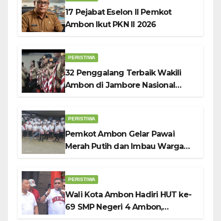
17 Pejabat Eselon II Pemkot
Ambon Ikut PKN II 2026
PERISTIWA
32 Penggalang Terbaik Wakili
Ambon di Jambore Nasional
Pramuka ke-12, Wali Kota
Bodewin Lepas Kontingen
PERISTIWA
Pemkot Ambon Gelar Pawai
Merah Putih dan Imbau Warga
Kibarkan Bendera Sebulan
Penuh Sambut HUT ke-81 RI
PERISTIWA
Wali Kota Ambon Hadiri HUT ke-
69 SMP Negeri 4 Ambon,
Tekankan Pentingnya