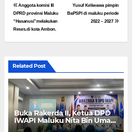
Navigasi
Anggota komisi III
Yusuf Keliwawa pimpin
DPRD provinsi Maluku
BaPSPI di maluku periode
pos
“Hasanusi”melakukan
2022 – 2027
Reses.di kota Ambon.
Related Post
Buka Rakerda II, Ketua DPD
IWAPI Maluku Nita Bin Umar:
Perempuan Pengusaha Pilar