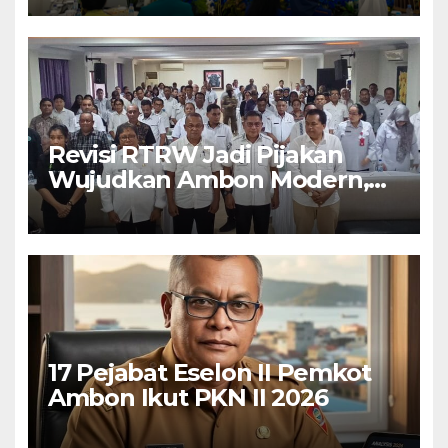
Penggerak UMKM
Revisi RTRW Jadi Pijakan
Wujudkan Ambon Modern,
Nyaman dan Berkelanjutan,
Kata Wali Kota Bodewin
17 Pejabat Eselon II Pemkot
Ambon Ikut PKN II 2026