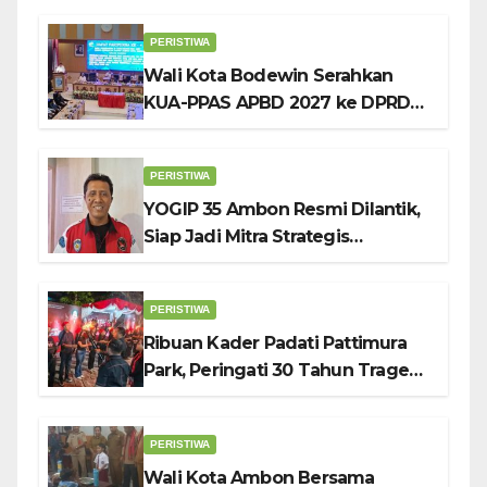
Pendidikan Karakter
PERISTIWA
Wali Kota Bodewin Serahkan
KUA-PPAS APBD 2027 ke DPRD
Ambon: Fokus Tekan Belanja,
Genjot PAD
PERISTIWA
YOGIP 35 Ambon Resmi Dilantik,
Siap Jadi Mitra Strategis
Pemerintah Lewat Otomotif,
Sosial dan Budaya
PERISTIWA
Ribuan Kader Padati Pattimura
Park, Peringati 30 Tahun Tragedi
KUDATULI
PERISTIWA
Wali Kota Ambon Bersama