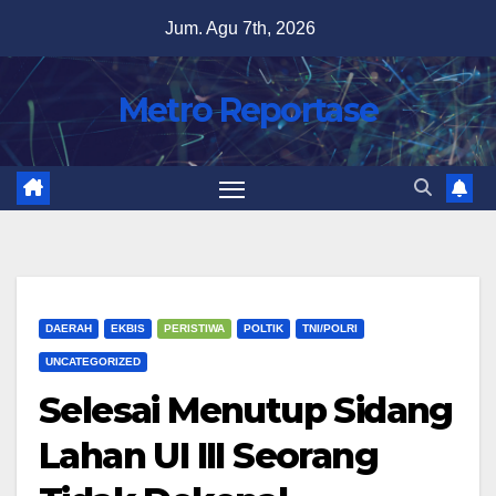
Skip
Jum. Agu 7th, 2026
to
content
Metro Reportase
DAERAH
EKBIS
PERISTIWA
POLTIK
TNI/POLRI
UNCATEGORIZED
Selesai Menutup Sidang
Lahan UI III Seorang