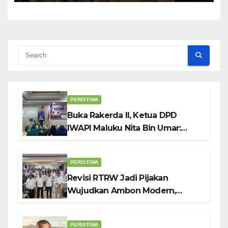
PERISTIWA
Buka Rakerda II, Ketua DPD
IWAPI Maluku Nita Bin Umar:
Perempuan Pengusaha Pilar
Penggerak UMKM
PERISTIWA
Revisi RTRW Jadi Pijakan
Wujudkan Ambon Modern,
Nyaman dan Berkelanjutan, Kata
Wali Kota Bodewin
PERISTIWA