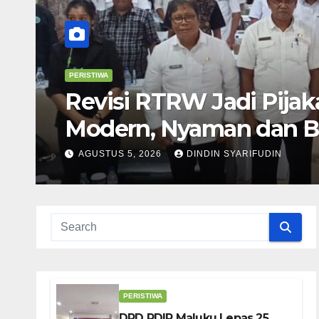
RTRW Jadi Pijakan Wujudkan
 Nyaman dan Berkelanjutan, K
dewin
26
DINDIN SYARIFUDIN
PERISTIWA
DPD PDIP Maluku Lepas 25