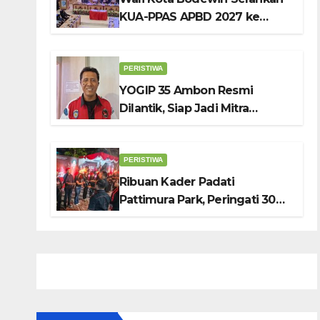
KUA-PPAS APBD 2027 ke
DPRD Ambon: Fokus Tekan
Belanja, Genjot PAD
PERISTIWA
YOGIP 35 Ambon Resmi
Dilantik, Siap Jadi Mitra
Strategis Pemerintah Lewat
Otomotif, Sosial dan Budaya
PERISTIWA
Ribuan Kader Padati
Pattimura Park, Peringati 30
Tahun Tragedi KUDATULI