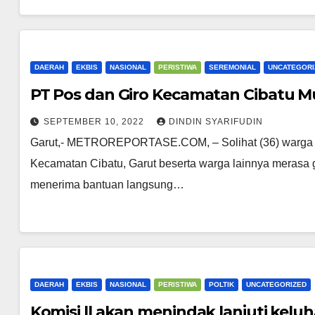
DAERAH
EKBIS
NASIONAL
PERISTIWA
SEREMONIAL
UNCATEGORI
PT Pos dan Giro Kecamatan Cibatu Mu
SEPTEMBER 10, 2022
DINDIN SYARIFUDIN
Garut,- METROREPORTASE.COM, – Solihat (36) warga
Kecamatan Cibatu, Garut beserta warga lainnya merasa g
menerima bantuan langsung…
DAERAH
EKBIS
NASIONAL
PERISTIWA
POLTIK
UNCATEGORIZED
Komisi ll akan menindak lanjuti kelu