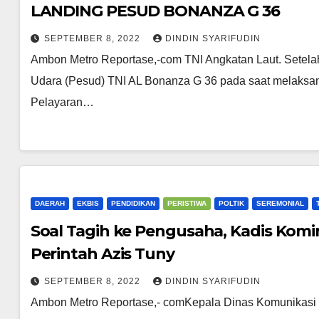
LANDING PESUD BONANZA G 36
SEPTEMBER 8, 2022
DINDIN SYARIFUDIN
Ambon Metro Reportase,-com TNI Angkatan Laut. Setelah
Udara (Pesud) TNI AL Bonanza G 36 pada saat melaksan
Pelayaran…
DAERAH
EKBIS
PENDIDIKAN
PERISTIWA
POLTIK
SEREMONIAL
Soal Tagih ke Pengusaha, Kadis Komi
Perintah Azis Tuny
SEPTEMBER 8, 2022
DINDIN SYARIFUDIN
Ambon Metro Reportase,- comKepala Dinas Komunikasi dan