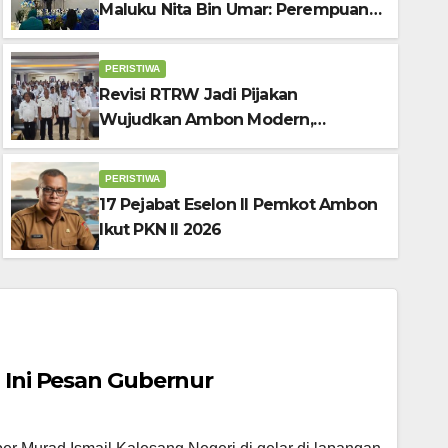
Maluku Nita Bin Umar: Perempuan
Pengusaha Pilar Penggerak UMKM
PERISTIWA
Revisi RTRW Jadi Pijakan
Wujudkan Ambon Modern,
selon II Pemkot Ambon Ikut PK
Nyaman dan Berkelanjutan, Kata
Wali Kota Bodewin
PERISTIWA
17 Pejabat Eselon II Pemkot Ambon
IN SYARIFUDIN
Ikut PKN II 2026
 Ini Pesan Gubernur