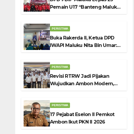
Pemain U17 “Banteng Maluku
Raya” ke Sokerano Cup di
Jawa Timur
PERISTIWA
Buka Rakerda II, Ketua DPD
IWAPI Maluku Nita Bin Umar:
Perempuan Pengusaha Pilar
Penggerak UMKM
PERISTIWA
Revisi RTRW Jadi Pijakan
Wujudkan Ambon Modern,
Nyaman dan Berkelanjutan,
Kata Wali Kota Bodewin
PERISTIWA
17 Pejabat Eselon II Pemkot
Ambon Ikut PKN II 2026