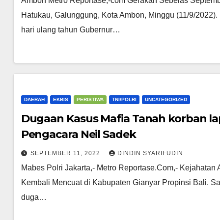
Ambon Metro Reportase,-com Gerakan Sebelas September
Hatukau, Galunggung, Kota Ambon, Minggu (11/9/2022).
hari ulang tahun Gubernur…
DAERAH
EKBIS
PERISTIWA
TNI/POLRI
UNCATEGORIZED
Dugaan Kasus Mafia Tanah korban l
Pengacara Neil Sadek
SEPTEMBER 11, 2022
DINDIN SYARIFUDIN
Mabes Polri Jakarta,- Metro Reportase.Com,- Kejahatan 
Kembali Mencuat di Kabupaten Gianyar Propinsi Bali. Sa
duga…