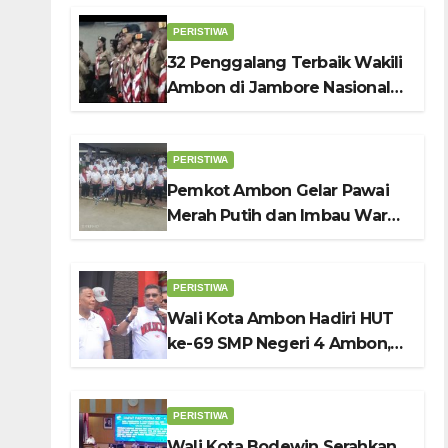
PERISTIWA
32 Penggalang Terbaik Wakili
Ambon di Jambore Nasional
Pramuka ke-12, Wali Kota
Bodewin Lepas Kontingen
PERISTIWA
Pemkot Ambon Gelar Pawai
Merah Putih dan Imbau Warga
Kibarkan Bendera Sebulan
Penuh Sambut HUT ke-81 RI
PERISTIWA
Wali Kota Ambon Hadiri HUT
ke-69 SMP Negeri 4 Ambon,
Tekankan Pentingnya
Pendidikan Karakter
PERISTIWA
Wali Kota Bodewin Serahkan