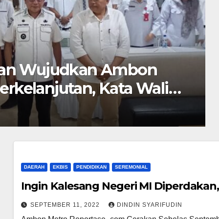
PERISTIWA
 Ambon
17 Pejabat E
ata Wali
2026
AGUSTUS 4, 2026
DIND
DAERAH
EKBIS
PENDIDIKAN
SEREMONIAL
Ingin Kalesang Negeri MI Diperdakan,
SEPTEMBER 11, 2022
DINDIN SYARIFUDIN