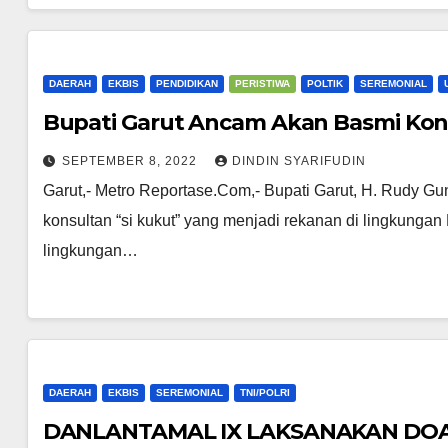
DAERAH
EKBIS
PENDIDIKAN
PERISTIWA
POLTIK
SEREMONIAL
Bupati Garut Ancam Akan Basmi Kons
SEPTEMBER 8, 2022
DINDIN SYARIFUDIN
Garut,- Metro Reportase.Com,- Bupati Garut, H. Rudy 
konsultan “si kukut” yang menjadi rekanan di lingkun
lingkungan…
DAERAH
EKBIS
SEREMONIAL
TNI/POLRI
DANLANTAMAL IX LAKSANAKAN DO