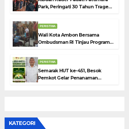
Park, Peringati 30 Tahun Tragedi
KUDATULI
PERISTIWA
Wali Kota Ambon Bersama
Ombudsman RI Tinjau Program
Makanan Bergizi Gratis di SMP 6
dan SDN 2
PERISTIWA
Semarak HUT ke-451, Besok
Pemkot Gelar Penanaman
Gadihu
KATEGORI