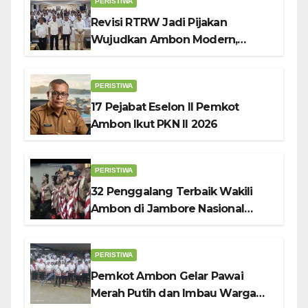
PERISTIWA
Revisi RTRW Jadi Pijakan
Wujudkan Ambon Modern,
Nyaman dan Berkelanjutan, Kata
Wali Kota Bodewin
PERISTIWA
17 Pejabat Eselon II Pemkot
Ambon Ikut PKN II 2026
PERISTIWA
32 Penggalang Terbaik Wakili
Ambon di Jambore Nasional
Pramuka ke-12, Wali Kota
Bodewin Lepas Kontingen
PERISTIWA
Pemkot Ambon Gelar Pawai
Merah Putih dan Imbau Warga