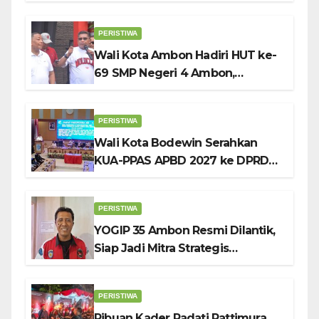
Kibarkan Bendera Sebulan
Penuh Sambut HUT ke-81 RI
PERISTIWA
Wali Kota Ambon Hadiri HUT ke-
69 SMP Negeri 4 Ambon,
Tekankan Pentingnya
Pendidikan Karakter
PERISTIWA
Wali Kota Bodewin Serahkan
KUA-PPAS APBD 2027 ke DPRD
Ambon: Fokus Tekan Belanja,
Genjot PAD
PERISTIWA
YOGIP 35 Ambon Resmi Dilantik,
Siap Jadi Mitra Strategis
Pemerintah Lewat Otomotif,
Sosial dan Budaya
PERISTIWA
Ribuan Kader Padati Pattimura