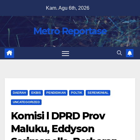
Skip
Kam. Agu 6th, 2026
to
content
Metro Reportase
DAERAH
EKBIS
PENDIDIKAN
POLTIK
SEREMONIAL
UNCATEGORIZED
Komisi l DPRD Prov
Maluku, Eddyson