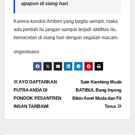
apapun di siang hari.
Karena kondisi Ambon yang begitu sempit, maka
ada perdah itu jangan sampai terjadi aktifitas itu,
kemacetan di siang hari dengan segalah macam.
ongenleano
Navigasi
AYO DAFTARKAN
Sate Kambing Muda
PUTRA ANDA DI
BATIBUL Bang Inyong
pos
PONDOK PESANTREN
Bikin Awet Muda dan Fit
INSAN TARBAWI
Terus