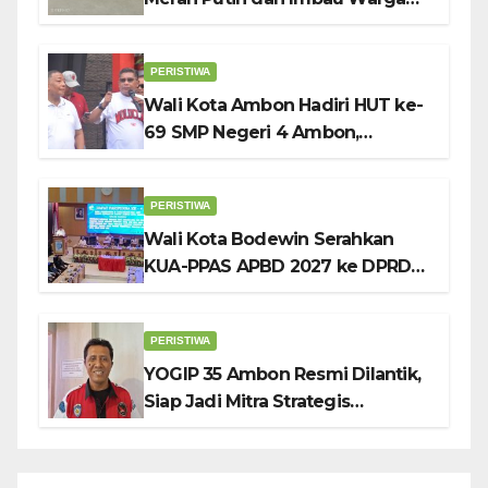
Kibarkan Bendera Sebulan
Penuh Sambut HUT ke-81 RI
PERISTIWA
Wali Kota Ambon Hadiri HUT ke-
69 SMP Negeri 4 Ambon,
Tekankan Pentingnya
Pendidikan Karakter
PERISTIWA
Wali Kota Bodewin Serahkan
KUA-PPAS APBD 2027 ke DPRD
Ambon: Fokus Tekan Belanja,
Genjot PAD
PERISTIWA
YOGIP 35 Ambon Resmi Dilantik,
Siap Jadi Mitra Strategis
Pemerintah Lewat Otomotif,
Sosial dan Budaya