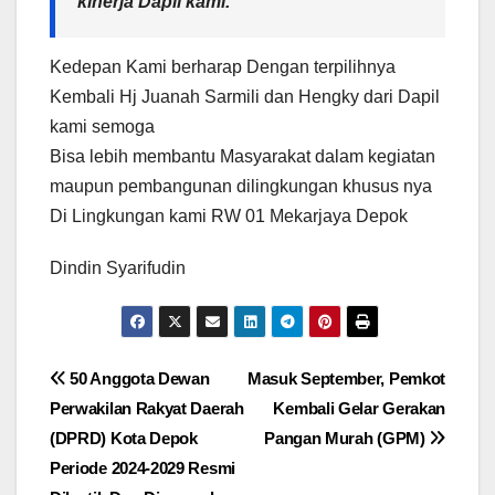
kinerja Dapil kami.
Kedepan Kami berharap Dengan terpilihnya
Kembali Hj Juanah Sarmili dan Hengky dari Dapil
kami semoga
Bisa lebih membantu Masyarakat dalam kegiatan
maupun pembangunan dilingkungan khusus nya
Di Lingkungan kami RW 01 Mekarjaya Depok
Dindin Syarifudin
Navigasi
50 Anggota Dewan
Masuk September, Pemkot
Perwakilan Rakyat Daerah
Kembali Gelar Gerakan
pos
(DPRD) Kota Depok
Pangan Murah (GPM)
Periode 2024-2029 Resmi