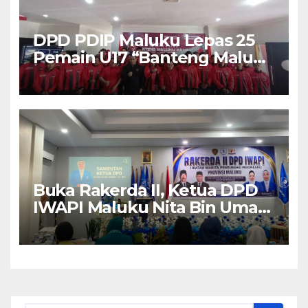
DPD PDIP Maluku Lepas 25
Pemain U17 “Banteng Maluku
Raya” ke Sokerano Cup di
Jawa Timur
Buka Rakerda II, Ketua DPD
IWAPI Maluku Nita Bin Umar:
Perempuan Pengusaha Pilar
Penggerak UMKM