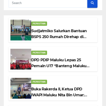
PERISTIWA
Sudjatmiko Salurkan Bantuan
BSPS 250 Rumah Direhap di
Depok
PERISTIWA
DPD PDIP Maluku Lepas 25
Pemain U17 “Banteng Maluku
Raya” ke Sokerano Cup di Jawa
Timur
PERISTIWA
Buka Rakerda II, Ketua DPD
IWAPI Maluku Nita Bin Umar:
Perempuan Pengusaha Pilar