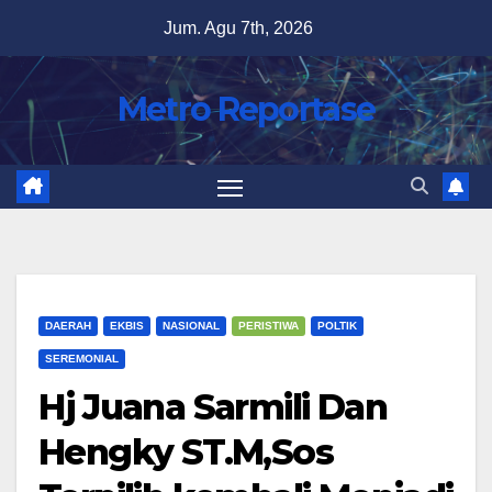
Skip
Jum. Agu 7th, 2026
to
content
Metro Reportase
DAERAH
EKBIS
NASIONAL
PERISTIWA
POLTIK
SEREMONIAL
Hj Juana Sarmili Dan
Hengky ST.M,Sos