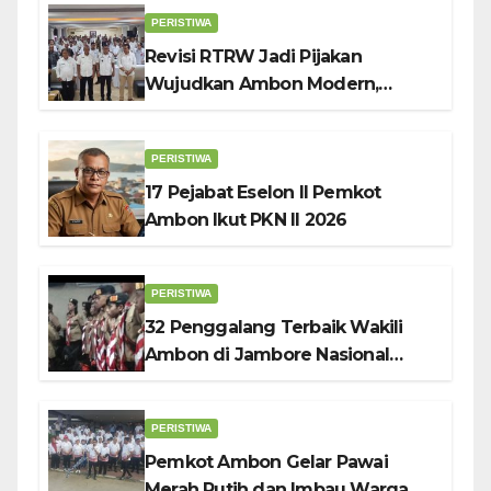
Penggerak UMKM
PERISTIWA
Revisi RTRW Jadi Pijakan
Wujudkan Ambon Modern,
Nyaman dan Berkelanjutan, Kata
Wali Kota Bodewin
PERISTIWA
17 Pejabat Eselon II Pemkot
Ambon Ikut PKN II 2026
PERISTIWA
32 Penggalang Terbaik Wakili
Ambon di Jambore Nasional
Pramuka ke-12, Wali Kota
Bodewin Lepas Kontingen
PERISTIWA
Pemkot Ambon Gelar Pawai
Merah Putih dan Imbau Warga