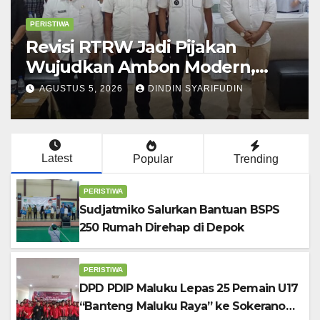
PERISTIWA
Revisi RTRW Jadi Pijakan
Wujudkan Ambon Modern,
Nyaman dan Berkelanjutan,
AGUSTUS 5, 2026
DINDIN SYARIFUDIN
Kata Wali Kota Bodewin
Latest
Popular
Trending
PERISTIWA
Sudjatmiko Salurkan Bantuan BSPS
250 Rumah Direhap di Depok
PERISTIWA
DPD PDIP Maluku Lepas 25 Pemain U17
“Banteng Maluku Raya” ke Sokerano