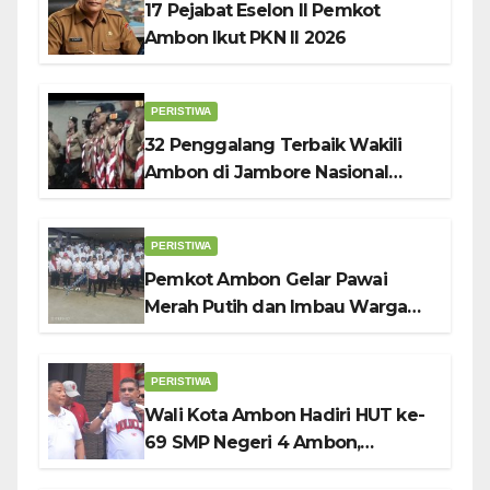
17 Pejabat Eselon II Pemkot
Ambon Ikut PKN II 2026
PERISTIWA
32 Penggalang Terbaik Wakili
Ambon di Jambore Nasional
Pramuka ke-12, Wali Kota
Bodewin Lepas Kontingen
PERISTIWA
Pemkot Ambon Gelar Pawai
Merah Putih dan Imbau Warga
Kibarkan Bendera Sebulan
Penuh Sambut HUT ke-81 RI
PERISTIWA
Wali Kota Ambon Hadiri HUT ke-
69 SMP Negeri 4 Ambon,
Tekankan Pentingnya