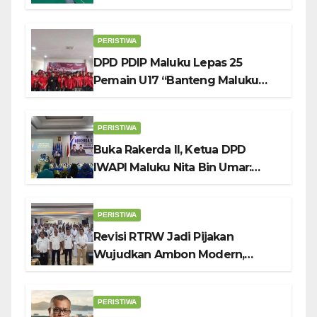
Depok
PERISTIWA
DPD PDIP Maluku Lepas 25
Pemain U17 “Banteng Maluku
Raya” ke Sokerano Cup di Jawa
Timur
PERISTIWA
Buka Rakerda II, Ketua DPD
IWAPI Maluku Nita Bin Umar:
Perempuan Pengusaha Pilar
Penggerak UMKM
PERISTIWA
Revisi RTRW Jadi Pijakan
Wujudkan Ambon Modern,
Nyaman dan Berkelanjutan, Kata
Wali Kota Bodewin
PERISTIWA