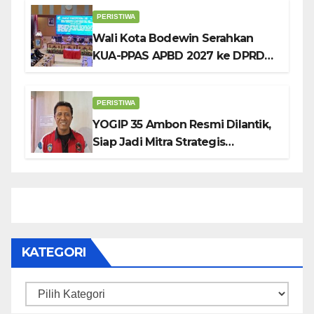
Pendidikan Karakter
PERISTIWA
Wali Kota Bodewin Serahkan
KUA-PPAS APBD 2027 ke DPRD
Ambon: Fokus Tekan Belanja,
Genjot PAD
PERISTIWA
YOGIP 35 Ambon Resmi Dilantik,
Siap Jadi Mitra Strategis
Pemerintah Lewat Otomotif,
Sosial dan Budaya
KATEGORI
Kategori