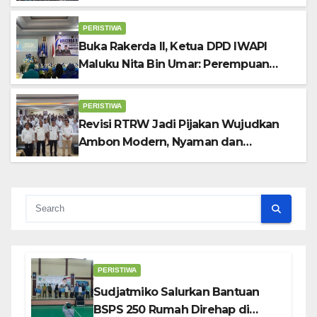
Cup di Jawa Timur
PERISTIWA
Buka Rakerda II, Ketua DPD IWAPI
Maluku Nita Bin Umar: Perempuan
Pengusaha Pilar Penggerak UMKM
PERISTIWA
Revisi RTRW Jadi Pijakan Wujudkan
Ambon Modern, Nyaman dan
Berkelanjutan, Kata Wali Kota
Bodewin
PERISTIWA
Sudjatmiko Salurkan Bantuan
BSPS 250 Rumah Direhap di