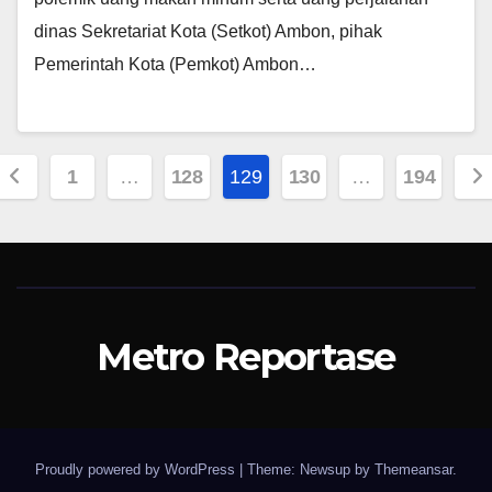
dinas Sekretariat Kota (Setkot) Ambon, pihak
Pemerintah Kota (Pemkot) Ambon…
Paginasi
1
…
128
129
130
…
194
pos
Metro Reportase
Proudly powered by WordPress
|
Theme: Newsup by
Themeansar
.