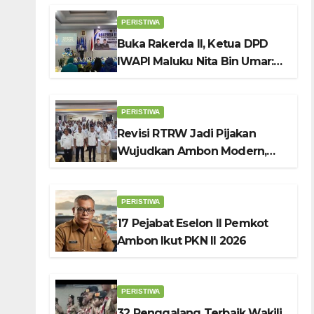
PERISTIWA
Buka Rakerda II, Ketua DPD
IWAPI Maluku Nita Bin Umar:
Perempuan Pengusaha Pilar
Penggerak UMKM
PERISTIWA
Revisi RTRW Jadi Pijakan
Wujudkan Ambon Modern,
Nyaman dan Berkelanjutan,
Kata Wali Kota Bodewin
PERISTIWA
17 Pejabat Eselon II Pemkot
Ambon Ikut PKN II 2026
PERISTIWA
32 Penggalang Terbaik Wakili