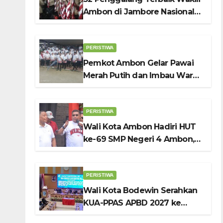
Ambon di Jambore Nasional
Pramuka ke-12, Wali Kota
Bodewin Lepas Kontingen
PERISTIWA
Pemkot Ambon Gelar Pawai
Merah Putih dan Imbau Warga
Kibarkan Bendera Sebulan
Penuh Sambut HUT ke-81 RI
PERISTIWA
Wali Kota Ambon Hadiri HUT
ke-69 SMP Negeri 4 Ambon,
Tekankan Pentingnya
Pendidikan Karakter
PERISTIWA
Wali Kota Bodewin Serahkan
KUA-PPAS APBD 2027 ke
DPRD Ambon: Fokus Tekan