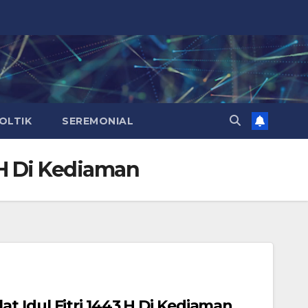
OLTIK
SEREMONIAL
 H Di Kediaman
 Idul Fitri 1443 H Di Kediaman