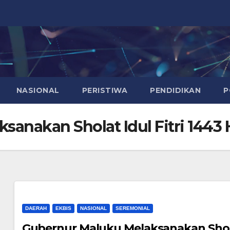
NASIONAL
PERISTIWA
PENDIDIKAN
P
sanakan Sholat Idul Fitri 1443
DAERAH
EKBIS
NASIONAL
SEREMONIAL
Gubernur Maluku Melaksanakan Sholat