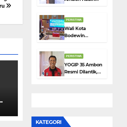
Sambut HUT ke-
uru
HUT ke-69 SMP
81 RI
Negeri 4 Ambon,
Tekankan
PERISTIWA
Pentingnya
Wali Kota
Pendidikan
Bodewin
Karakter
Serahkan KUA-
PPAS APBD 2027
ke DPRD Ambon:
PERISTIWA
Fokus Tekan
YOGIP 35 Ambon
Belanja, Genjot
Resmi Dilantik,
PAD
Siap Jadi Mitra
Strategis
Pemerintah
Lewat Otomotif,
Sosial dan
gan
Budaya
uk
KATEGORI