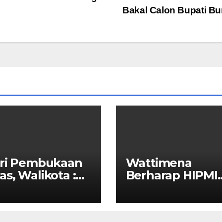
Bakal Calon Bupati B
iri Pembukaan
Wattimena
s, Walikota :
Berharap HIPMI
SI Ajang
Dapat Menjalin
borasi Antar
Kerja Sama Den
a
Pemerintah Unt