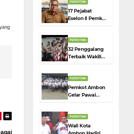
Nyaman dan
PERISTIWA
Berkelanjutan,
17 Pejabat
Kata Wali Kota
Eselon II Pemkot
Bodewin
Ambon Ikut PKN
 yang
II 2026
PERISTIWA
32 Penggalang
Terbaik Wakili
Ambon di
Jambore
Nasional
PERISTIWA
Pramuka ke-12,
Pemkot Ambon
Wali Kota
Gelar Pawai
Bodewin Lepas
Merah Putih dan
Kontingen
Imbau Warga
Kibarkan
PERISTIWA
Bendera
Wali Kota
bagai
Sebulan Penuh
Ambon Hadiri