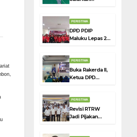
Bantuan BSPS
250 Rumah
Direhap di
PERISTIWA
Depok
DPD PDIP
Maluku Lepas 25
Pemain U17
“Banteng
Maluku Raya” ke
PERISTIWA
riat
Sokerano Cup di
Buka Rakerda II,
mbon,
Jawa Timur
Ketua DPD
IWAPI Maluku
Nita Bin Umar:
a
Perempuan
PERISTIWA
.
Pengusaha Pilar
Revisi RTRW
Penggerak
Jadi Pijakan
tu
UMKM
Wujudkan
Ambon Modern,