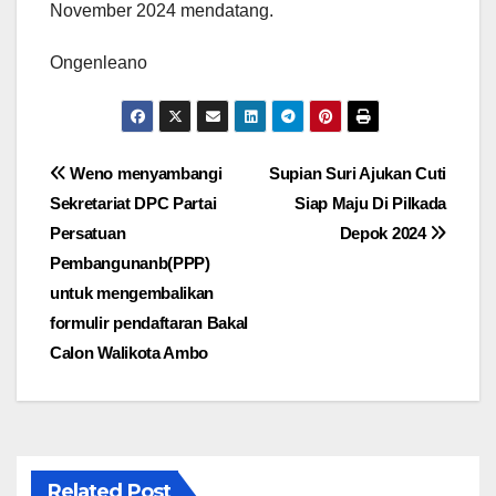
November 2024 mendatang.
Ongenleano
Navigasi
Weno menyambangi
Supian Suri Ajukan Cuti
Sekretariat DPC Partai
Siap Maju Di Pilkada
pos
Persatuan
Depok 2024
Pembangunanb(PPP)
untuk mengembalikan
formulir pendaftaran Bakal
Calon Walikota Ambo
Related Post