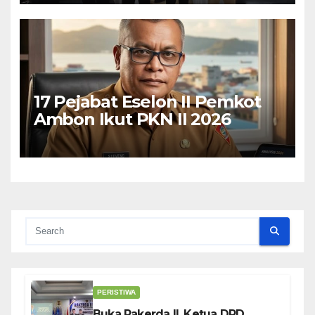
Kata Wali Kota Bodewin
17 Pejabat Eselon II Pemkot
Ambon Ikut PKN II 2026
PERISTIWA
Buka Rakerda II, Ketua DPD