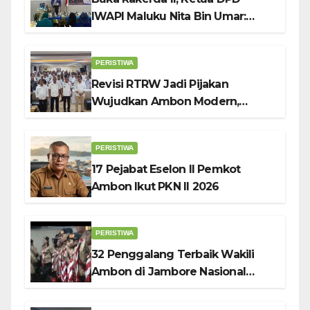
IWAPI Maluku Nita Bin Umar:
Perempuan Pengusaha Pilar
Penggerak UMKM
PERISTIWA
Revisi RTRW Jadi Pijakan
Wujudkan Ambon Modern,
Nyaman dan Berkelanjutan, Kata
Wali Kota Bodewin
PERISTIWA
17 Pejabat Eselon II Pemkot
Ambon Ikut PKN II 2026
PERISTIWA
32 Penggalang Terbaik Wakili
Ambon di Jambore Nasional
Pramuka ke-12, Wali Kota
Bodewin Lepas Kontingen