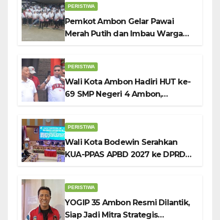
PERISTIWA
Pemkot Ambon Gelar Pawai
Merah Putih dan Imbau Warga
Kibarkan Bendera Sebulan
Penuh Sambut HUT ke-81 RI
PERISTIWA
Wali Kota Ambon Hadiri HUT ke-
69 SMP Negeri 4 Ambon,
Tekankan Pentingnya
Pendidikan Karakter
PERISTIWA
Wali Kota Bodewin Serahkan
KUA-PPAS APBD 2027 ke DPRD
Ambon: Fokus Tekan Belanja,
Genjot PAD
PERISTIWA
YOGIP 35 Ambon Resmi Dilantik,
Siap Jadi Mitra Strategis