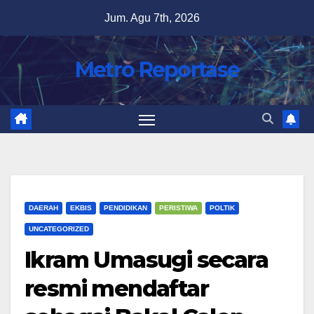
Skip
Jum. Agu 7th, 2026
to
content
Metro Reportase
DAERAH
EKBIS
PENDIDIKAN
PERISTIWA
POLTIK
UNCATEGORIZED
Ikram Umasugi secara
resmi mendaftar