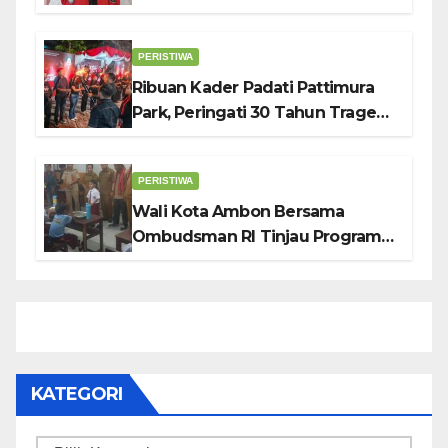
Pemerintah Lewat Otomotif,
Sosial dan Budaya
PERISTIWA
Ribuan Kader Padati Pattimura
Park, Peringati 30 Tahun Tragedi
KUDATULI
PERISTIWA
Wali Kota Ambon Bersama
Ombudsman RI Tinjau Program
Makanan Bergizi Gratis di SMP 6
dan SDN 2
KATEGORI