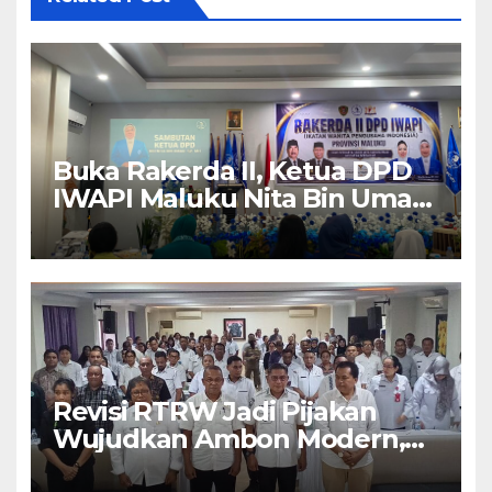
Buka Rakerda II, Ketua DPD
IWAPI Maluku Nita Bin Umar:
Perempuan Pengusaha Pilar
Penggerak UMKM
Revisi RTRW Jadi Pijakan
Wujudkan Ambon Modern,
Nyaman dan Berkelanjutan,