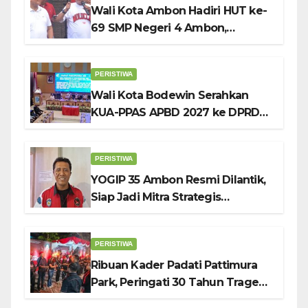
Wali Kota Ambon Hadiri HUT ke-
69 SMP Negeri 4 Ambon,
Tekankan Pentingnya
Pendidikan Karakter
PERISTIWA
Wali Kota Bodewin Serahkan
KUA-PPAS APBD 2027 ke DPRD
Ambon: Fokus Tekan Belanja,
Genjot PAD
PERISTIWA
YOGIP 35 Ambon Resmi Dilantik,
Siap Jadi Mitra Strategis
Pemerintah Lewat Otomotif,
Sosial dan Budaya
PERISTIWA
Ribuan Kader Padati Pattimura
Park, Peringati 30 Tahun Tragedi
KUDATULI