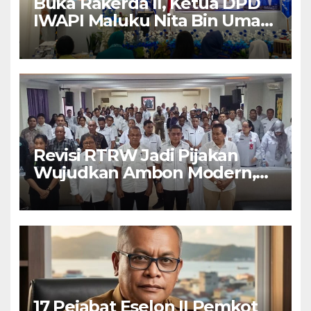
Buka Rakerda II, Ketua DPD
IWAPI Maluku Nita Bin Umar:
Perempuan Pengusaha Pilar
Penggerak UMKM
Revisi RTRW Jadi Pijakan
Wujudkan Ambon Modern,
Nyaman dan Berkelanjutan,
Kata Wali Kota Bodewin
17 Pejabat Eselon II Pemkot