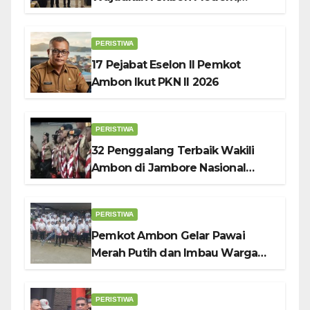
Nyaman dan Berkelanjutan, Kata
Wali Kota Bodewin
PERISTIWA
17 Pejabat Eselon II Pemkot
Ambon Ikut PKN II 2026
PERISTIWA
32 Penggalang Terbaik Wakili
Ambon di Jambore Nasional
Pramuka ke-12, Wali Kota
Bodewin Lepas Kontingen
PERISTIWA
Pemkot Ambon Gelar Pawai
Merah Putih dan Imbau Warga
Kibarkan Bendera Sebulan
Penuh Sambut HUT ke-81 RI
PERISTIWA