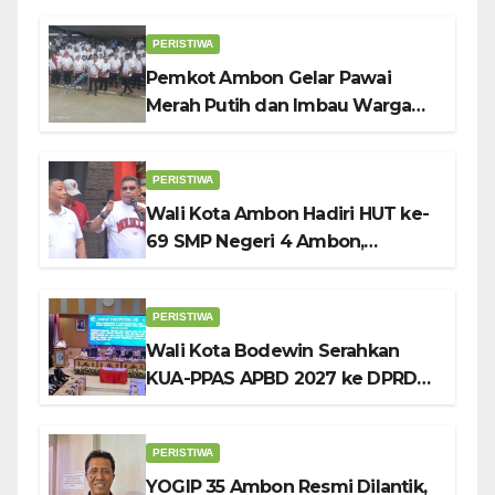
Bodewin Lepas Kontingen
PERISTIWA
Pemkot Ambon Gelar Pawai
Merah Putih dan Imbau Warga
Kibarkan Bendera Sebulan
Penuh Sambut HUT ke-81 RI
PERISTIWA
Wali Kota Ambon Hadiri HUT ke-
69 SMP Negeri 4 Ambon,
Tekankan Pentingnya
Pendidikan Karakter
PERISTIWA
Wali Kota Bodewin Serahkan
KUA-PPAS APBD 2027 ke DPRD
Ambon: Fokus Tekan Belanja,
Genjot PAD
PERISTIWA
YOGIP 35 Ambon Resmi Dilantik,