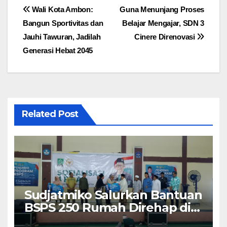
Navigasi
Wali Kota Ambon:
Guna Menunjang Proses
Bangun Sportivitas dan
Belajar Mengajar, SDN 3
pos
Jauhi Tawuran, Jadilah
Cinere Direnovasi
Generasi Hebat 2045
Related Post
Sudjatmiko Salurkan Bantuan
BSPS 250 Rumah Direhap di
Depok