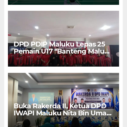
DPD PDIP Maluku Lepas 25
Pemain U17 “Banteng Maluku
Raya” ke Sokerano Cup di
Jawa Timur
Buka Rakerda II, Ketua DPD
IWAPI Maluku Nita Bin Umar:
Perempuan Pengusaha Pilar