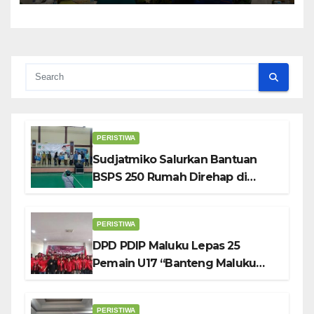
Penggerak UMKM
PERISTIWA
Sudjatmiko Salurkan Bantuan
BSPS 250 Rumah Direhap di
Depok
PERISTIWA
DPD PDIP Maluku Lepas 25
Pemain U17 “Banteng Maluku
Raya” ke Sokerano Cup di Jawa
Timur
PERISTIWA