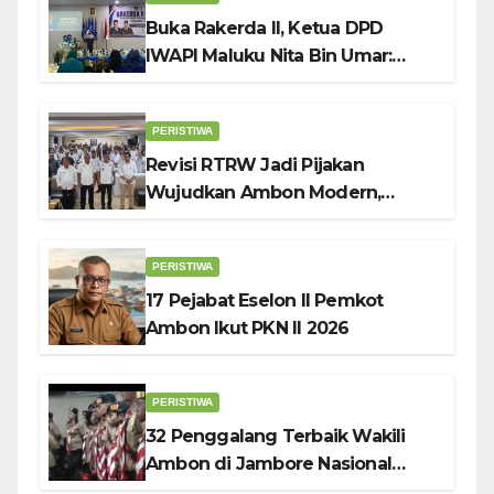
Buka Rakerda II, Ketua DPD
IWAPI Maluku Nita Bin Umar:
Perempuan Pengusaha Pilar
Penggerak UMKM
PERISTIWA
Revisi RTRW Jadi Pijakan
Wujudkan Ambon Modern,
Nyaman dan Berkelanjutan, Kata
Wali Kota Bodewin
PERISTIWA
17 Pejabat Eselon II Pemkot
Ambon Ikut PKN II 2026
PERISTIWA
32 Penggalang Terbaik Wakili
Ambon di Jambore Nasional
Pramuka ke-12, Wali Kota