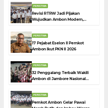
Penggerak UMKM
PERISTIWA
Revisi RTRW Jadi Pijakan
Wujudkan Ambon Modern,
Nyaman dan Berkelanjutan, Kata
Wali Kota Bodewin
PERISTIWA
17 Pejabat Eselon II Pemkot
Ambon Ikut PKN II 2026
PERISTIWA
32 Penggalang Terbaik Wakili
Ambon di Jambore Nasional
Pramuka ke-12, Wali Kota
Bodewin Lepas Kontingen
PERISTIWA
Pemkot Ambon Gelar Pawai