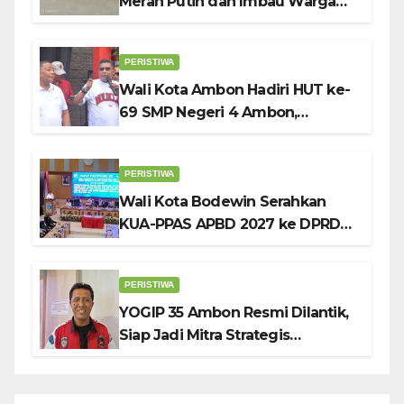
Merah Putih dan Imbau Warga
Kibarkan Bendera Sebulan
Penuh Sambut HUT ke-81 RI
PERISTIWA
Wali Kota Ambon Hadiri HUT ke-
69 SMP Negeri 4 Ambon,
Tekankan Pentingnya
Pendidikan Karakter
PERISTIWA
Wali Kota Bodewin Serahkan
KUA-PPAS APBD 2027 ke DPRD
Ambon: Fokus Tekan Belanja,
Genjot PAD
PERISTIWA
YOGIP 35 Ambon Resmi Dilantik,
Siap Jadi Mitra Strategis
Pemerintah Lewat Otomotif,
Sosial dan Budaya