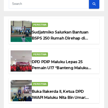
PERISTIWA
Sudjatmiko Salurkan Bantuan
BSPS 250 Rumah Direhap di
Depok
PERISTIWA
DPD PDIP Maluku Lepas 25
Pemain U17 “Banteng Maluku
Raya” ke Sokerano Cup di Jawa
Timur
PERISTIWA
Buka Rakerda II, Ketua DPD
IWAPI Maluku Nita Bin Umar:
Perempuan Pengusaha Pilar