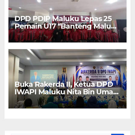
DPD PDIP Maluku Lepas 25
Pemain U17 “Banteng Maluku
Raya” ke Sokerano Cup di
Jawa Timur
Buka Rakerda II, Ketua DPD
IWAPI Maluku Nita Bin Umar:
Perempuan Pengusaha Pilar
Penggerak UMKM