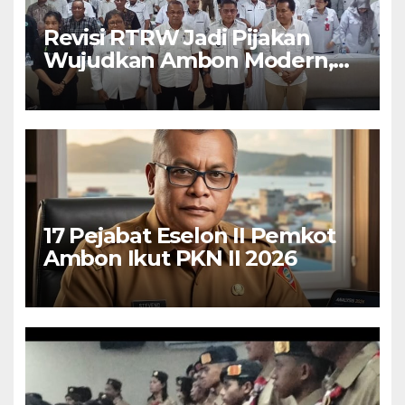
Revisi RTRW Jadi Pijakan
Wujudkan Ambon Modern,
Nyaman dan Berkelanjutan,
Kata Wali Kota Bodewin
17 Pejabat Eselon II Pemkot
Ambon Ikut PKN II 2026