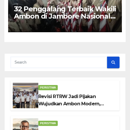
32 Penggalang Terbaik Wakili
Ambon di Jambore Nasional
Pramuka ke-12, Wali Kota
Bodewin Lepas Kontingen
PERISTIWA
Revisi RTRW Jadi Pijakan
Wujudkan Ambon Modern,
Nyaman dan Berkelanjutan, Kata
Wali Kota Bodewin
PERISTIWA