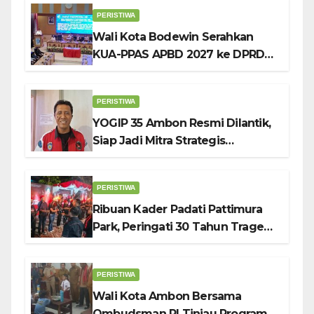
Pendidikan Karakter
PERISTIWA
Wali Kota Bodewin Serahkan
KUA-PPAS APBD 2027 ke DPRD
Ambon: Fokus Tekan Belanja,
Genjot PAD
PERISTIWA
YOGIP 35 Ambon Resmi Dilantik,
Siap Jadi Mitra Strategis
Pemerintah Lewat Otomotif,
Sosial dan Budaya
PERISTIWA
Ribuan Kader Padati Pattimura
Park, Peringati 30 Tahun Tragedi
KUDATULI
PERISTIWA
Wali Kota Ambon Bersama
Ombudsman RI Tinjau Program