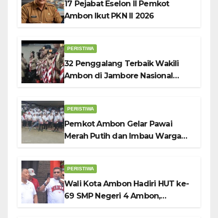
17 Pejabat Eselon II Pemkot
Ambon Ikut PKN II 2026
PERISTIWA
32 Penggalang Terbaik Wakili
Ambon di Jambore Nasional
Pramuka ke-12, Wali Kota
Bodewin Lepas Kontingen
PERISTIWA
Pemkot Ambon Gelar Pawai
Merah Putih dan Imbau Warga
Kibarkan Bendera Sebulan
Penuh Sambut HUT ke-81 RI
PERISTIWA
Wali Kota Ambon Hadiri HUT ke-
69 SMP Negeri 4 Ambon,
Tekankan Pentingnya