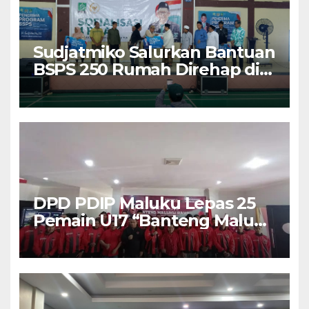
Sudjatmiko Salurkan Bantuan
BSPS 250 Rumah Direhap di
Depok
DPD PDIP Maluku Lepas 25
Pemain U17 “Banteng Maluku
Raya” ke Sokerano Cup di
Jawa Timur