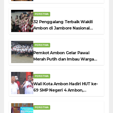
PERISTIWA
32 Penggalang Terbaik Wakili
Ambon di Jambore Nasional
Pramuka ke-12, Wali Kota
Bodewin Lepas Kontingen
PERISTIWA
Pemkot Ambon Gelar Pawai
Merah Putih dan Imbau Warga
Kibarkan Bendera Sebulan
Penuh Sambut HUT ke-81 RI
PERISTIWA
Wali Kota Ambon Hadiri HUT ke-
69 SMP Negeri 4 Ambon,
Tekankan Pentingnya
Pendidikan Karakter
PERISTIWA