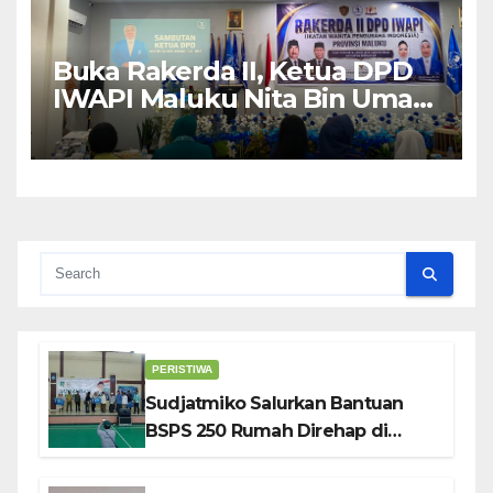
Buka Rakerda II, Ketua DPD
IWAPI Maluku Nita Bin Umar:
Perempuan Pengusaha Pilar
Penggerak UMKM
PERISTIWA
Sudjatmiko Salurkan Bantuan
BSPS 250 Rumah Direhap di
Depok