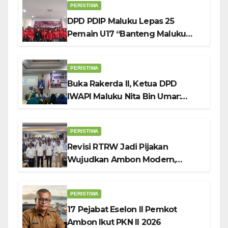
PERISTIWA
DPD PDIP Maluku Lepas 25
Pemain U17 “Banteng Maluku
Raya” ke Sokerano Cup di Jawa
Timur
PERISTIWA
Buka Rakerda II, Ketua DPD
IWAPI Maluku Nita Bin Umar:
Perempuan Pengusaha Pilar
Penggerak UMKM
PERISTIWA
Revisi RTRW Jadi Pijakan
Wujudkan Ambon Modern,
Nyaman dan Berkelanjutan, Kata
Wali Kota Bodewin
PERISTIWA
17 Pejabat Eselon II Pemkot
Ambon Ikut PKN II 2026