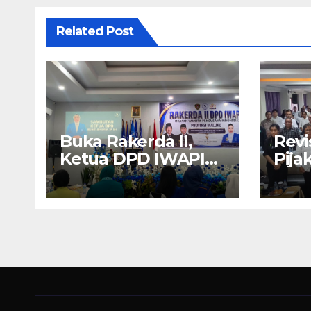
Related Post
Buka Rakerda II,
Revi
Ketua DPD IWAPI
Pija
Maluku Nita Bin
Amb
Umar: Perempuan
Nya
Pengusaha Pilar
Berk
Penggerak UMKM
Wali