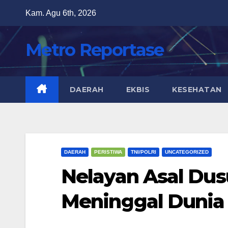
Skip
Kam. Agu 6th, 2026
to
content
Metro Reportase
DAERAH
EKBIS
KESEHATAN
DAERAH
PERISTIWA
TNI/POLRI
UNCATEGORIZED
Nelayan Asal Du
Meninggal Dunia