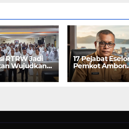
si RTRW Jadi
17 Pejabat Eselon
kan Wujudkan
Pemkot Ambon
on Modern,
Ikut PKN II 2026
man dan
elanjutan, Kata
 Kota Bodewin