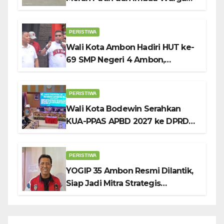
Kibarkan Bendera Sebulan
Penuh Sambut HUT ke-81 RI
PERISTIWA
Wali Kota Ambon Hadiri HUT ke-
69 SMP Negeri 4 Ambon,
Tekankan Pentingnya
Pendidikan Karakter
PERISTIWA
Wali Kota Bodewin Serahkan
KUA-PPAS APBD 2027 ke DPRD
Ambon: Fokus Tekan Belanja,
Genjot PAD
PERISTIWA
YOGIP 35 Ambon Resmi Dilantik,
Siap Jadi Mitra Strategis
Pemerintah Lewat Otomotif,
Sosial dan Budaya