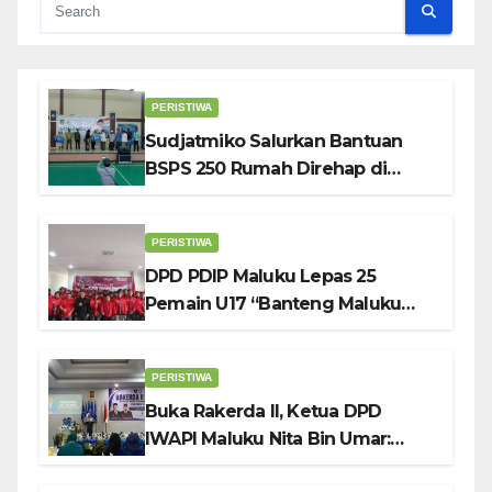
PERISTIWA
Sudjatmiko Salurkan Bantuan
BSPS 250 Rumah Direhap di
Depok
PERISTIWA
DPD PDIP Maluku Lepas 25
Pemain U17 “Banteng Maluku
Raya” ke Sokerano Cup di Jawa
Timur
PERISTIWA
Buka Rakerda II, Ketua DPD
IWAPI Maluku Nita Bin Umar:
Perempuan Pengusaha Pilar