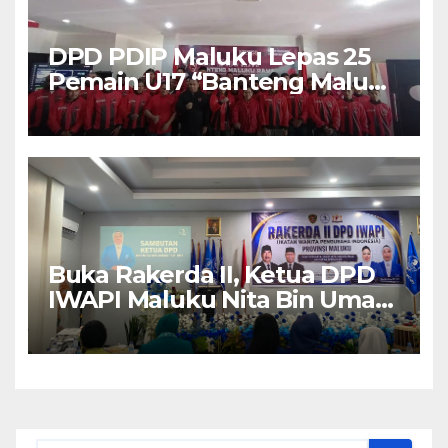
DPD PDIP Maluku Lepas 25
Pemain U17 “Banteng Maluku
Raya” ke Sokerano Cup di
Jawa Timur
Buka Rakerda II, Ketua DPD
IWAPI Maluku Nita Bin Umar:
Perempuan Pengusaha Pilar
Penggerak UMKM