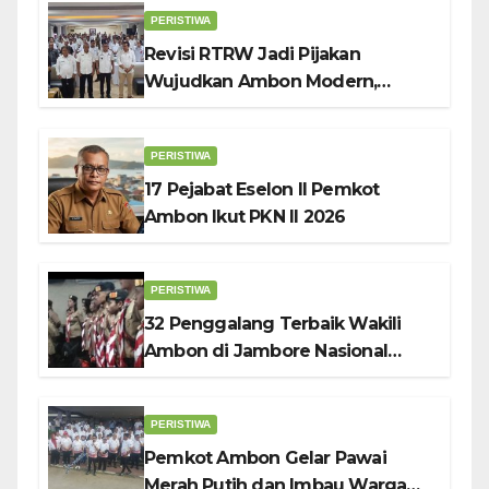
Penggerak UMKM
PERISTIWA
Revisi RTRW Jadi Pijakan
Wujudkan Ambon Modern,
Nyaman dan Berkelanjutan, Kata
Wali Kota Bodewin
PERISTIWA
17 Pejabat Eselon II Pemkot
Ambon Ikut PKN II 2026
PERISTIWA
32 Penggalang Terbaik Wakili
Ambon di Jambore Nasional
Pramuka ke-12, Wali Kota
Bodewin Lepas Kontingen
PERISTIWA
Pemkot Ambon Gelar Pawai
Merah Putih dan Imbau Warga