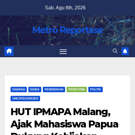
Skip
Sab. Agu 8th, 2026
to
content
Metro Reportase
DAERAH
EKBIS
PENDIDIKAN
PERISTIWA
POLTIK
UNCATEGORIZED
HUT IPMAPA Malang,
Ajak Mahasiswa Papua