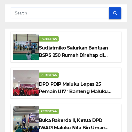
PERISTIWA
Sudjatmiko Salurkan Bantuan
BSPS 250 Rumah Direhap di
Depok
PERISTIWA
DPD PDIP Maluku Lepas 25
Pemain U17 “Banteng Maluku
Raya” ke Sokerano Cup di Jawa
Timur
PERISTIWA
Buka Rakerda II, Ketua DPD
IWAPI Maluku Nita Bin Umar: