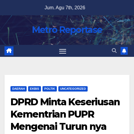
Skip
Jum. Agu 7th, 2026
to
content
Metro Reportase
DAERAH
EKBIS
POLTIK
UNCATEGORIZED
DPRD Minta Keseriusan
Kementrian PUPR
Mengenai Turun nya