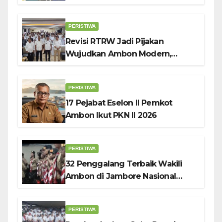
Perempuan Pengusaha Pilar
Penggerak UMKM
PERISTIWA
Revisi RTRW Jadi Pijakan
Wujudkan Ambon Modern,
Nyaman dan Berkelanjutan, Kata
Wali Kota Bodewin
PERISTIWA
17 Pejabat Eselon II Pemkot
Ambon Ikut PKN II 2026
PERISTIWA
32 Penggalang Terbaik Wakili
Ambon di Jambore Nasional
Pramuka ke-12, Wali Kota
Bodewin Lepas Kontingen
PERISTIWA