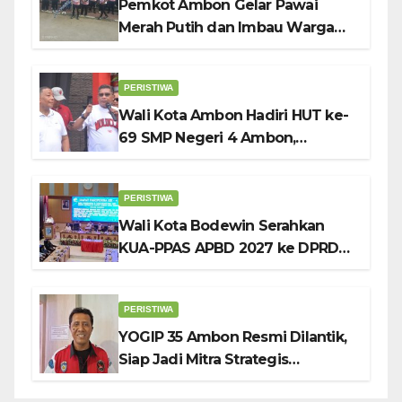
Pemkot Ambon Gelar Pawai
Merah Putih dan Imbau Warga
Kibarkan Bendera Sebulan
Penuh Sambut HUT ke-81 RI
PERISTIWA
Wali Kota Ambon Hadiri HUT ke-
69 SMP Negeri 4 Ambon,
Tekankan Pentingnya
Pendidikan Karakter
PERISTIWA
Wali Kota Bodewin Serahkan
KUA-PPAS APBD 2027 ke DPRD
Ambon: Fokus Tekan Belanja,
Genjot PAD
PERISTIWA
YOGIP 35 Ambon Resmi Dilantik,
Siap Jadi Mitra Strategis
Pemerintah Lewat Otomotif,