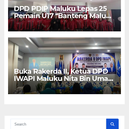
DPD PDIP Maluku Lepas 25
Pemain U17 “Banteng Maluku
Raya” ke Sokerano Cup di
Jawa Timur
Buka Rakerda II, Ketua DPD
IWAPI Maluku Nita Bin Umar:
Perempuan Pengusaha Pilar
Penggerak UMKM