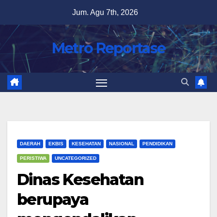
Skip
Jum. Agu 7th, 2026
to
content
Metro Reportase
DAERAH
EKBIS
KESEHATAN
NASIONAL
PENDIDIKAN
PERISTIWA
UNCATEGORIZED
Dinas Kesehatan
berupaya