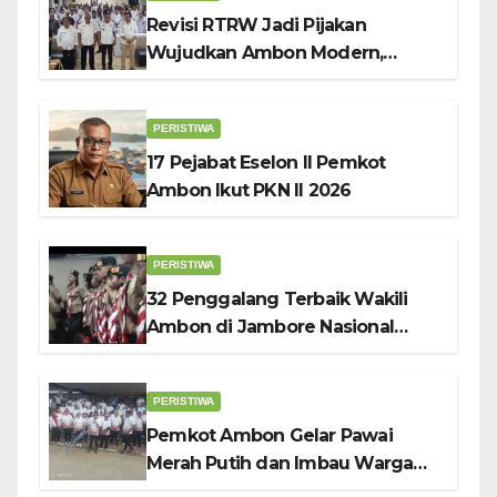
Revisi RTRW Jadi Pijakan
Wujudkan Ambon Modern,
Nyaman dan Berkelanjutan, Kata
Wali Kota Bodewin
PERISTIWA
17 Pejabat Eselon II Pemkot
Ambon Ikut PKN II 2026
PERISTIWA
32 Penggalang Terbaik Wakili
Ambon di Jambore Nasional
Pramuka ke-12, Wali Kota
Bodewin Lepas Kontingen
PERISTIWA
Pemkot Ambon Gelar Pawai
Merah Putih dan Imbau Warga
Kibarkan Bendera Sebulan