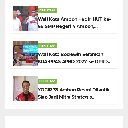
Penuh Sambut HUT ke-81 RI
PERISTIWA
Wali Kota Ambon Hadiri HUT ke-
69 SMP Negeri 4 Ambon,
Tekankan Pentingnya
Pendidikan Karakter
PERISTIWA
Wali Kota Bodewin Serahkan
KUA-PPAS APBD 2027 ke DPRD
Ambon: Fokus Tekan Belanja,
Genjot PAD
PERISTIWA
YOGIP 35 Ambon Resmi Dilantik,
Siap Jadi Mitra Strategis
Pemerintah Lewat Otomotif,
Sosial dan Budaya