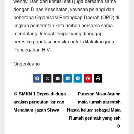
wendy. Dan dari komisi satu juga bersama sama
dengan Dinas Kesehatan, yayasan pelangi dan
beberapa Organisasi Perangkap Daerah (OPD) di
lingkup pemerintah kota ambon bersama sama
mendatangi tempat tempat yang dianggap
beresiko populasi berisiko untuk dilakukan juga.
Pencegahan HIV.
Ongenleano
Navigasi
SMKN 1 Depok di duga
Putusan Maka Agung
adakan pungutan liar dan
mata rumah parentah
pos
Menaham Ijazah Siswa
Hatala keluar sebagai Mata
Rumah perintah yang sah