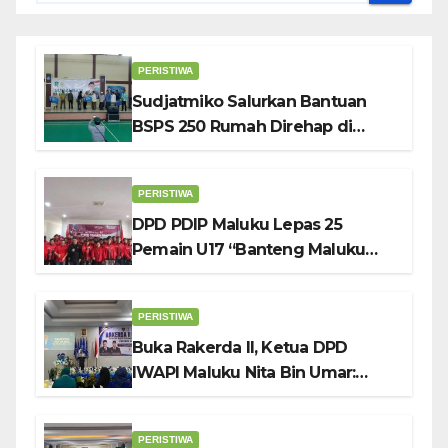
PERISTIWA
Sudjatmiko Salurkan Bantuan
BSPS 250 Rumah Direhap di
Depok
PERISTIWA
DPD PDIP Maluku Lepas 25
Pemain U17 “Banteng Maluku
Raya” ke Sokerano Cup di Jawa
Timur
PERISTIWA
Buka Rakerda II, Ketua DPD
IWAPI Maluku Nita Bin Umar:
Perempuan Pengusaha Pilar
Penggerak UMKM
PERISTIWA