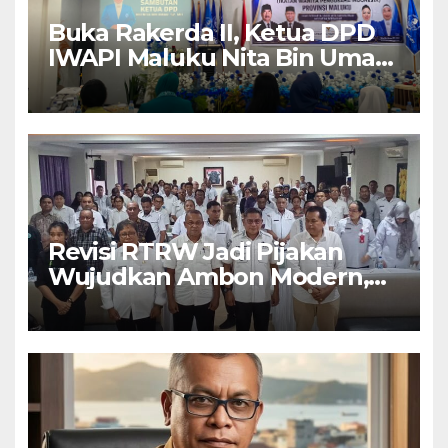
Buka Rakerda II, Ketua DPD
IWAPI Maluku Nita Bin Umar:
Perempuan Pengusaha Pilar
Penggerak UMKM
Revisi RTRW Jadi Pijakan
Wujudkan Ambon Modern,
Nyaman dan Berkelanjutan,
Kata Wali Kota Bodewin