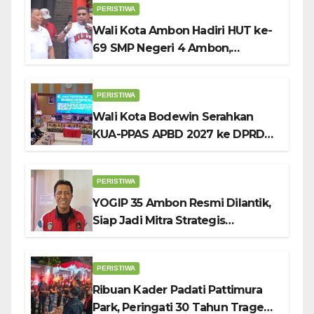
PERISTIWA
Wali Kota Ambon Hadiri HUT ke-
69 SMP Negeri 4 Ambon,
Tekankan Pentingnya
Pendidikan Karakter
PERISTIWA
Wali Kota Bodewin Serahkan
KUA-PPAS APBD 2027 ke DPRD
Ambon: Fokus Tekan Belanja,
Genjot PAD
PERISTIWA
YOGIP 35 Ambon Resmi Dilantik,
Siap Jadi Mitra Strategis
Pemerintah Lewat Otomotif,
Sosial dan Budaya
PERISTIWA
Ribuan Kader Padati Pattimura
Park, Peringati 30 Tahun Tragedi