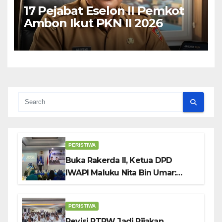
17 Pejabat Eselon II Pemkot
Ambon Ikut PKN II 2026
PERISTIWA
Buka Rakerda II, Ketua DPD
IWAPI Maluku Nita Bin Umar:
Perempuan Pengusaha Pilar
Penggerak UMKM
PERISTIWA
Revisi RTRW Jadi Pijakan