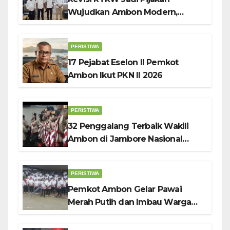
Wujudkan Ambon Modern,
Nyaman dan Berkelanjutan, Kata
Wali Kota Bodewin
PERISTIWA
17 Pejabat Eselon II Pemkot
Ambon Ikut PKN II 2026
PERISTIWA
32 Penggalang Terbaik Wakili
Ambon di Jambore Nasional
Pramuka ke-12, Wali Kota
Bodewin Lepas Kontingen
PERISTIWA
Pemkot Ambon Gelar Pawai
Merah Putih dan Imbau Warga
Kibarkan Bendera Sebulan
Penuh Sambut HUT ke-81 RI