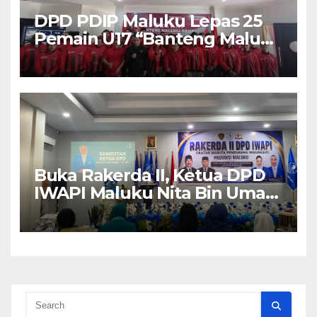
DPD PDIP Maluku Lepas 25
Pemain U17 “Banteng Maluku
Raya” ke Sokerano Cup di
Jawa Timur
Buka Rakerda II, Ketua DPD
IWAPI Maluku Nita Bin Umar:
Perempuan Pengusaha Pilar
Penggerak UMKM