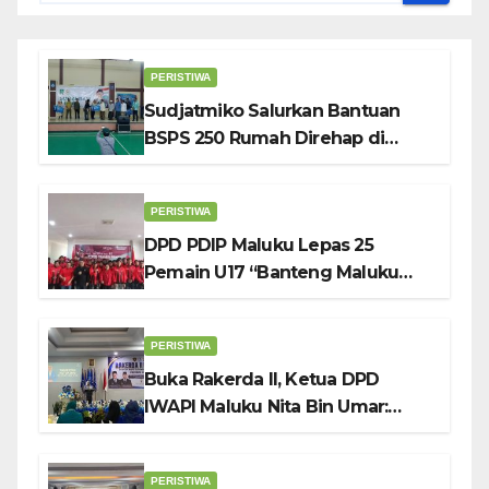
PERISTIWA
Sudjatmiko Salurkan Bantuan
BSPS 250 Rumah Direhap di
Depok
PERISTIWA
DPD PDIP Maluku Lepas 25
Pemain U17 “Banteng Maluku
Raya” ke Sokerano Cup di Jawa
Timur
PERISTIWA
Buka Rakerda II, Ketua DPD
IWAPI Maluku Nita Bin Umar:
Perempuan Pengusaha Pilar
Penggerak UMKM
PERISTIWA