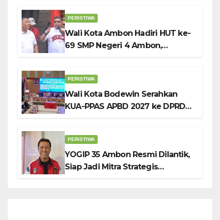
Penuh Sambut HUT ke-81 RI
PERISTIWA
Wali Kota Ambon Hadiri HUT ke-
69 SMP Negeri 4 Ambon,
Tekankan Pentingnya
Pendidikan Karakter
PERISTIWA
Wali Kota Bodewin Serahkan
KUA-PPAS APBD 2027 ke DPRD
Ambon: Fokus Tekan Belanja,
Genjot PAD
PERISTIWA
YOGIP 35 Ambon Resmi Dilantik,
Siap Jadi Mitra Strategis
Pemerintah Lewat Otomotif,
Sosial dan Budaya