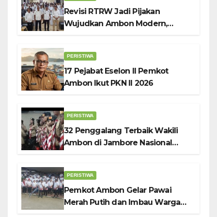
Revisi RTRW Jadi Pijakan
Wujudkan Ambon Modern,
Nyaman dan Berkelanjutan, Kata
Wali Kota Bodewin
PERISTIWA
17 Pejabat Eselon II Pemkot
Ambon Ikut PKN II 2026
PERISTIWA
32 Penggalang Terbaik Wakili
Ambon di Jambore Nasional
Pramuka ke-12, Wali Kota
Bodewin Lepas Kontingen
PERISTIWA
Pemkot Ambon Gelar Pawai
Merah Putih dan Imbau Warga
Kibarkan Bendera Sebulan