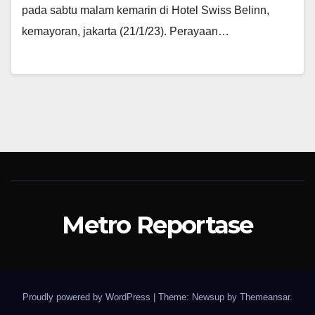
pada sabtu malam kemarin di Hotel Swiss Belinn,
kemayoran, jakarta (21/1/23). Perayaan…
Metro Reportase
Proudly powered by WordPress
|
Theme: Newsup by
Themeansar
.