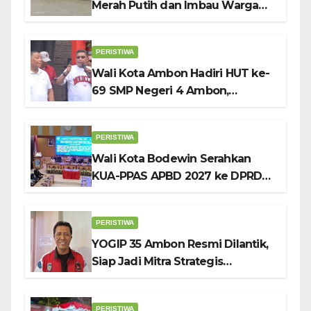
Merah Putih dan Imbau Warga
Kibarkan Bendera Sebulan
Penuh Sambut HUT ke-81 RI
PERISTIWA
Wali Kota Ambon Hadiri HUT ke-
69 SMP Negeri 4 Ambon,
Tekankan Pentingnya
Pendidikan Karakter
PERISTIWA
Wali Kota Bodewin Serahkan
KUA-PPAS APBD 2027 ke DPRD
Ambon: Fokus Tekan Belanja,
Genjot PAD
PERISTIWA
YOGIP 35 Ambon Resmi Dilantik,
Siap Jadi Mitra Strategis
Pemerintah Lewat Otomotif,
Sosial dan Budaya
PERISTIWA