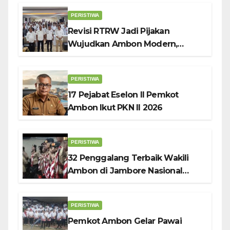
PERISTIWA
Revisi RTRW Jadi Pijakan
Wujudkan Ambon Modern,
Nyaman dan Berkelanjutan, Kata
Wali Kota Bodewin
PERISTIWA
17 Pejabat Eselon II Pemkot
Ambon Ikut PKN II 2026
PERISTIWA
32 Penggalang Terbaik Wakili
Ambon di Jambore Nasional
Pramuka ke-12, Wali Kota
Bodewin Lepas Kontingen
PERISTIWA
Pemkot Ambon Gelar Pawai