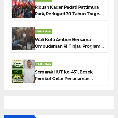
Ribuan Kader Padati Pattimura
Park, Peringati 30 Tahun Tragedi
KUDATULI
PERISTIWA
Wali Kota Ambon Bersama
Ombudsman RI Tinjau Program
Makanan Bergizi Gratis di SMP 6
dan SDN 2
PERISTIWA
Semarak HUT ke-451, Besok
Pemkot Gelar Penanaman
Gadihu