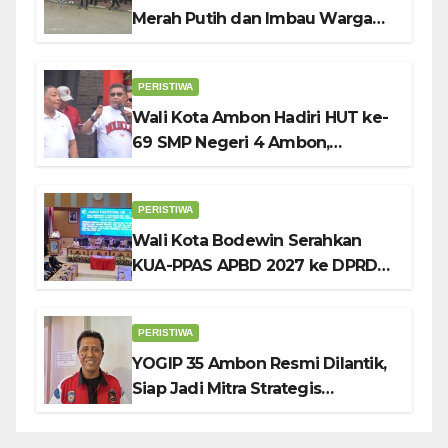
Merah Putih dan Imbau Warga
Kibarkan Bendera Sebulan
Penuh Sambut HUT ke-81 RI
PERISTIWA
Wali Kota Ambon Hadiri HUT ke-
69 SMP Negeri 4 Ambon,
Tekankan Pentingnya
Pendidikan Karakter
PERISTIWA
Wali Kota Bodewin Serahkan
KUA-PPAS APBD 2027 ke DPRD
Ambon: Fokus Tekan Belanja,
Genjot PAD
PERISTIWA
YOGIP 35 Ambon Resmi Dilantik,
Siap Jadi Mitra Strategis
Pemerintah Lewat Otomotif,
Sosial dan Budaya