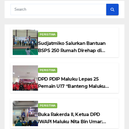
PERISTIWA
Sudjatmiko Salurkan Bantuan
BSPS 250 Rumah Direhap di
Depok
PERISTIWA
DPD PDIP Maluku Lepas 25
Pemain U17 “Banteng Maluku
Raya” ke Sokerano Cup di Jawa
Timur
PERISTIWA
Buka Rakerda II, Ketua DPD
IWAPI Maluku Nita Bin Umar:
Perempuan Pengusaha Pilar