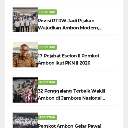
Penggerak UMKM
PERISTIWA
Revisi RTRW Jadi Pijakan
Wujudkan Ambon Modern,
Nyaman dan Berkelanjutan, Kata
Wali Kota Bodewin
PERISTIWA
17 Pejabat Eselon II Pemkot
Ambon Ikut PKN II 2026
PERISTIWA
32 Penggalang Terbaik Wakili
Ambon di Jambore Nasional
Pramuka ke-12, Wali Kota
Bodewin Lepas Kontingen
PERISTIWA
Pemkot Ambon Gelar Pawai