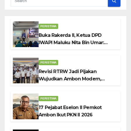
PERISTIWA
Buka Rakerda II, Ketua DPD
IWAPI Maluku Nita Bin Umar:
Perempuan Pengusaha Pilar
Penggerak UMKM
PERISTIWA
Revisi RTRW Jadi Pijakan
Wujudkan Ambon Modern,
Nyaman dan Berkelanjutan, Kata
Wali Kota Bodewin
PERISTIWA
17 Pejabat Eselon II Pemkot
Ambon Ikut PKN II 2026