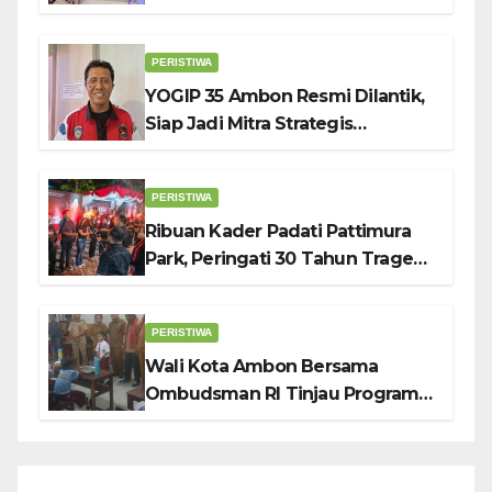
Ambon: Fokus Tekan Belanja,
Genjot PAD
PERISTIWA
YOGIP 35 Ambon Resmi Dilantik,
Siap Jadi Mitra Strategis
Pemerintah Lewat Otomotif,
Sosial dan Budaya
PERISTIWA
Ribuan Kader Padati Pattimura
Park, Peringati 30 Tahun Tragedi
KUDATULI
PERISTIWA
Wali Kota Ambon Bersama
Ombudsman RI Tinjau Program
Makanan Bergizi Gratis di SMP 6
dan SDN 2