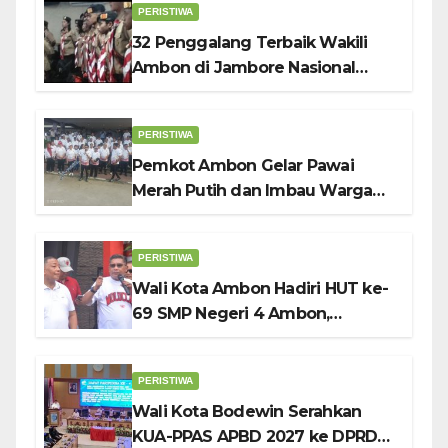
PERISTIWA
32 Penggalang Terbaik Wakili
Ambon di Jambore Nasional
Pramuka ke-12, Wali Kota
Bodewin Lepas Kontingen
PERISTIWA
Pemkot Ambon Gelar Pawai
Merah Putih dan Imbau Warga
Kibarkan Bendera Sebulan
Penuh Sambut HUT ke-81 RI
PERISTIWA
Wali Kota Ambon Hadiri HUT ke-
69 SMP Negeri 4 Ambon,
Tekankan Pentingnya
Pendidikan Karakter
PERISTIWA
Wali Kota Bodewin Serahkan
KUA-PPAS APBD 2027 ke DPRD