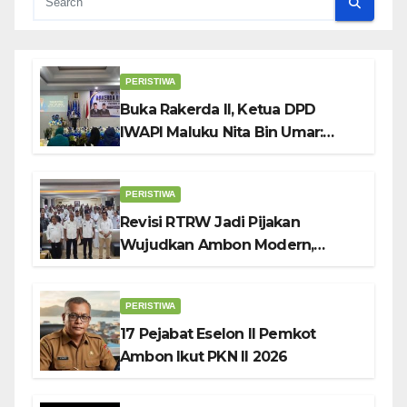
PERISTIWA
Buka Rakerda II, Ketua DPD
IWAPI Maluku Nita Bin Umar:
Perempuan Pengusaha Pilar
Penggerak UMKM
PERISTIWA
Revisi RTRW Jadi Pijakan
Wujudkan Ambon Modern,
Nyaman dan Berkelanjutan, Kata
Wali Kota Bodewin
PERISTIWA
17 Pejabat Eselon II Pemkot
Ambon Ikut PKN II 2026