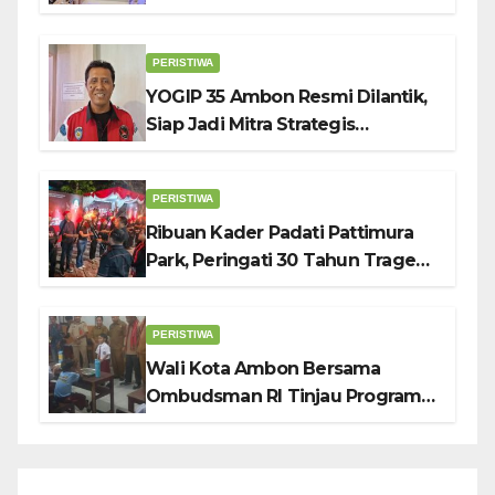
Ambon: Fokus Tekan Belanja,
Genjot PAD
PERISTIWA
YOGIP 35 Ambon Resmi Dilantik,
Siap Jadi Mitra Strategis
Pemerintah Lewat Otomotif,
Sosial dan Budaya
PERISTIWA
Ribuan Kader Padati Pattimura
Park, Peringati 30 Tahun Tragedi
KUDATULI
PERISTIWA
Wali Kota Ambon Bersama
Ombudsman RI Tinjau Program
Makanan Bergizi Gratis di SMP 6
dan SDN 2