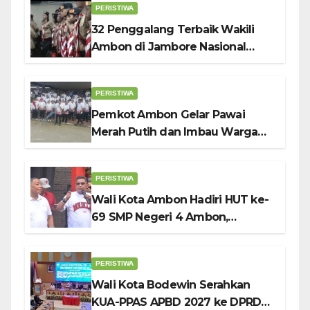
PERISTIWA
32 Penggalang Terbaik Wakili
Ambon di Jambore Nasional
Pramuka ke-12, Wali Kota
Bodewin Lepas Kontingen
PERISTIWA
Pemkot Ambon Gelar Pawai
Merah Putih dan Imbau Warga
Kibarkan Bendera Sebulan
Penuh Sambut HUT ke-81 RI
PERISTIWA
Wali Kota Ambon Hadiri HUT ke-
69 SMP Negeri 4 Ambon,
Tekankan Pentingnya
Pendidikan Karakter
PERISTIWA
Wali Kota Bodewin Serahkan
KUA-PPAS APBD 2027 ke DPRD