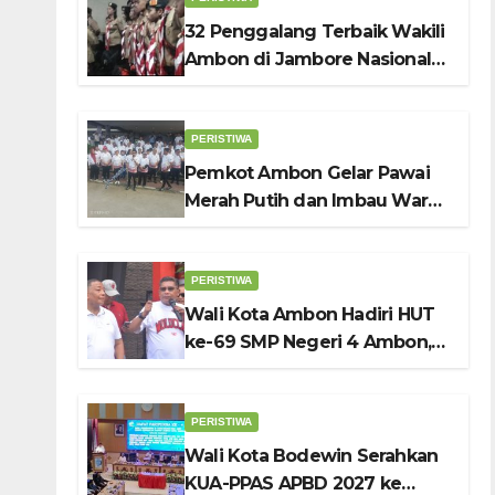
32 Penggalang Terbaik Wakili
Ambon di Jambore Nasional
Pramuka ke-12, Wali Kota
Bodewin Lepas Kontingen
PERISTIWA
Pemkot Ambon Gelar Pawai
Merah Putih dan Imbau Warga
Kibarkan Bendera Sebulan
Penuh Sambut HUT ke-81 RI
PERISTIWA
Wali Kota Ambon Hadiri HUT
ke-69 SMP Negeri 4 Ambon,
Tekankan Pentingnya
Pendidikan Karakter
PERISTIWA
Wali Kota Bodewin Serahkan
KUA-PPAS APBD 2027 ke