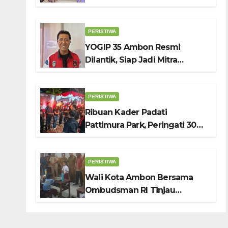
DPRD Ambon: Fokus Tekan
Belanja, Genjot PAD
PERISTIWA
YOGIP 35 Ambon Resmi
Dilantik, Siap Jadi Mitra
Strategis Pemerintah Lewat
Otomotif, Sosial dan Budaya
PERISTIWA
Ribuan Kader Padati
Pattimura Park, Peringati 30
Tahun Tragedi KUDATULI
PERISTIWA
Wali Kota Ambon Bersama
Ombudsman RI Tinjau
Program Makanan Bergizi
Gratis di SMP 6 dan SDN 2