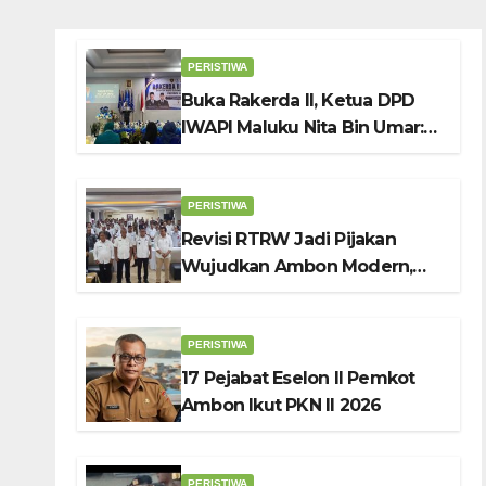
PERISTIWA
Buka Rakerda II, Ketua DPD
IWAPI Maluku Nita Bin Umar:
Perempuan Pengusaha Pilar
Penggerak UMKM
PERISTIWA
Revisi RTRW Jadi Pijakan
Wujudkan Ambon Modern,
Nyaman dan Berkelanjutan,
Kata Wali Kota Bodewin
PERISTIWA
17 Pejabat Eselon II Pemkot
Ambon Ikut PKN II 2026
PERISTIWA