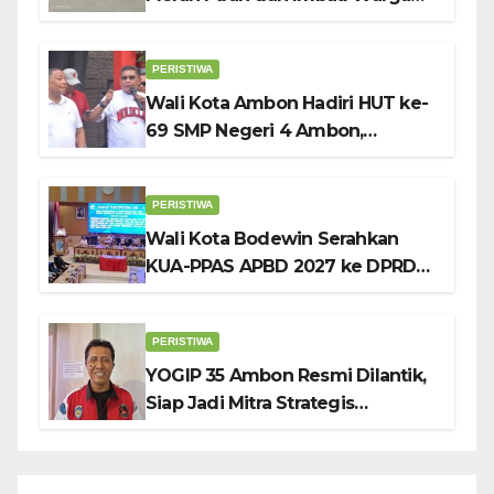
Kibarkan Bendera Sebulan
Penuh Sambut HUT ke-81 RI
PERISTIWA
Wali Kota Ambon Hadiri HUT ke-
69 SMP Negeri 4 Ambon,
Tekankan Pentingnya
Pendidikan Karakter
PERISTIWA
Wali Kota Bodewin Serahkan
KUA-PPAS APBD 2027 ke DPRD
Ambon: Fokus Tekan Belanja,
Genjot PAD
PERISTIWA
YOGIP 35 Ambon Resmi Dilantik,
Siap Jadi Mitra Strategis
Pemerintah Lewat Otomotif,
Sosial dan Budaya