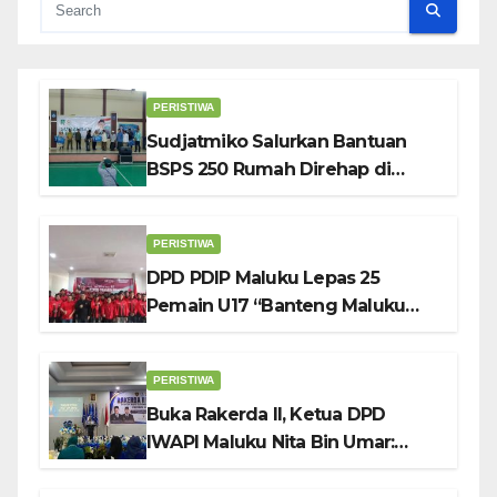
PERISTIWA
Sudjatmiko Salurkan Bantuan
BSPS 250 Rumah Direhap di
Depok
PERISTIWA
DPD PDIP Maluku Lepas 25
Pemain U17 “Banteng Maluku
Raya” ke Sokerano Cup di Jawa
Timur
PERISTIWA
Buka Rakerda II, Ketua DPD
IWAPI Maluku Nita Bin Umar:
Perempuan Pengusaha Pilar