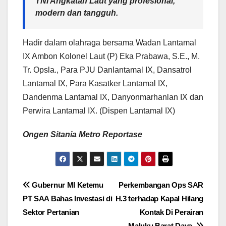
TNI Angkatan Laut yang profesional,
modern dan tangguh.
Hadir dalam olahraga bersama Wadan Lantamal
IX Ambon Kolonel Laut (P) Eka Prabawa, S.E., M.
Tr. Opsla., Para PJU Danlantamal IX, Dansatrol
Lantamal IX, Para Kasatker Lantamal IX,
Dandenma Lantamal IX, Danyonmarhanlan IX dan
Perwira Lantamal IX. (Dispen Lantamal IX)
Ongen Sitania Metro Reportase
Navigasi
Gubernur MI Ketemu
Perkembangan Ops SAR
PT SAA Bahas Investasi di
H.3 terhadap Kapal Hilang
pos
Sektor Pertanian
Kontak Di Perairan
Maluku Barat Daya.