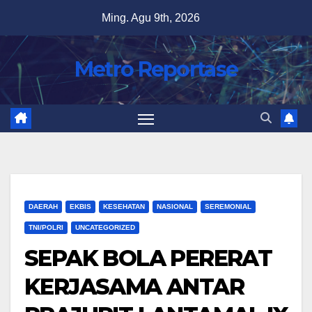
Skip
Ming. Agu 9th, 2026
to
content
Metro Reportase
DAERAH
EKBIS
KESEHATAN
NASIONAL
SEREMONIAL
TNI/POLRI
UNCATEGORIZED
SEPAK BOLA PERERAT
KERJASAMA ANTAR