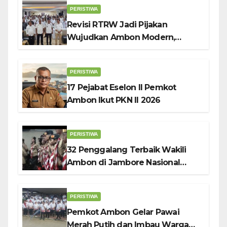
Penggerak UMKM
PERISTIWA
Revisi RTRW Jadi Pijakan
Wujudkan Ambon Modern,
Nyaman dan Berkelanjutan, Kata
Wali Kota Bodewin
PERISTIWA
17 Pejabat Eselon II Pemkot
Ambon Ikut PKN II 2026
PERISTIWA
32 Penggalang Terbaik Wakili
Ambon di Jambore Nasional
Pramuka ke-12, Wali Kota
Bodewin Lepas Kontingen
PERISTIWA
Pemkot Ambon Gelar Pawai
Merah Putih dan Imbau Warga