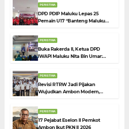
PERISTIWA
DPD PDIP Maluku Lepas 25
Pemain U17 “Banteng Maluku
Raya” ke Sokerano Cup di Jawa
Timur
PERISTIWA
Buka Rakerda II, Ketua DPD
IWAPI Maluku Nita Bin Umar:
Perempuan Pengusaha Pilar
Penggerak UMKM
PERISTIWA
Revisi RTRW Jadi Pijakan
Wujudkan Ambon Modern,
Nyaman dan Berkelanjutan, Kata
Wali Kota Bodewin
PERISTIWA
17 Pejabat Eselon II Pemkot
Ambon Ikut PKN II 2026