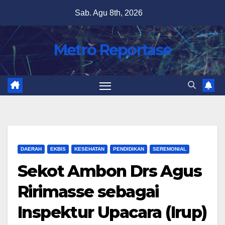
Skip
Sab. Agu 8th, 2026
to
content
Metro Reportase
DAERAH
EKBIS
KESEHATAN
PENDIDIKAN
SEREMONIAL
Sekot Ambon Drs Agus
Ririmasse sebagai
Inspektur Upacara (Irup)