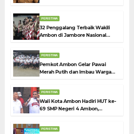
PERISTIWA
32 Penggalang Terbaik Wakili
Ambon di Jambore Nasional
Pramuka ke-12, Wali Kota
Bodewin Lepas Kontingen
PERISTIWA
Pemkot Ambon Gelar Pawai
Merah Putih dan Imbau Warga
Kibarkan Bendera Sebulan
Penuh Sambut HUT ke-81 RI
PERISTIWA
Wali Kota Ambon Hadiri HUT ke-
69 SMP Negeri 4 Ambon,
Tekankan Pentingnya
Pendidikan Karakter
PERISTIWA