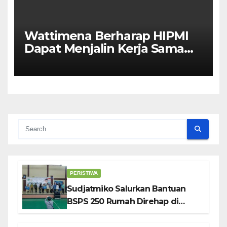
Wattimena Berharap HIPMI
Dapat Menjalin Kerja Sama
Dengan Pemerintah Untuk
Meningkatkan
Pembangunan Ekonomi Di
Kota Ambon
PERISTIWA
Sudjatmiko Salurkan Bantuan
BSPS 250 Rumah Direhap di
Depok