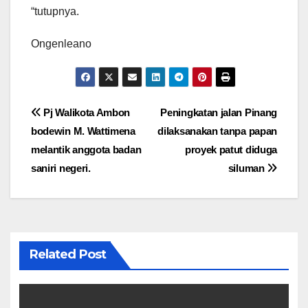
“tutupnya.
Ongenleano
Navigasi
Pj Walikota Ambon
Peningkatan jalan Pinang
bodewin M. Wattimena
dilaksanakan tanpa papan
pos
melantik anggota badan
proyek patut diduga
saniri negeri.
siluman
Related Post