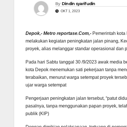
By
Dindin syarifudin
OKT 1, 2023
Depok,- Metro reportase.Com,-
Pemerintah kota
melakukan kegiatan peningkatan jalan pinang, K
proyek, alias melanggar standar operasional dan 
Pada hari Sabtu tanggal 30 /9/2023 awak media b
kota Depok menemukan sati pekerjaan tanpa meng
terabaikan, menurut warga setempat proyek terseb
ujar warga setempat
Pengerjaan peningkatan jalan tersebut, “patut di
pasalnya, tanpa menggunakan papan proyek, tela
publik (KIP)
Dengan dimikian pelaksanaan, tertuang di perper