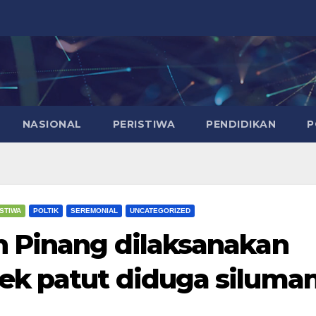
NASIONAL
PERISTIWA
PENDIDIKAN
P
STIWA
POLTIK
SEREMONIAL
UNCATEGORIZED
n Pinang dilaksanakan
ek patut diduga siluma