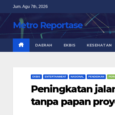
Skip
Jum. Agu 7th, 2026
to
content
Metro Reportase
DAERAH
EKBIS
KESEHATAN
EKBIS
ENTERTAINMENT
NASIONAL
PENDIDIKAN
PERI
Peningkatan jala
tanpa papan proy