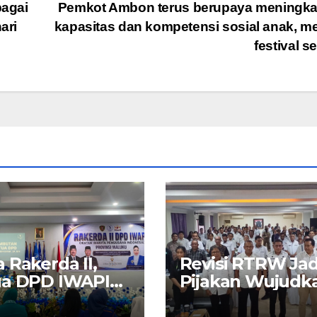
agai
Pemkot Ambon terus berupaya meningka
ari
kapasitas dan kompetensi sosial anak, me
festival s
 Rakerda II,
Revisi RTRW Jad
ua DPD IWAPI
Pijakan Wujudk
ku Nita Bin
Ambon Modern,
r: Perempuan
Nyaman dan