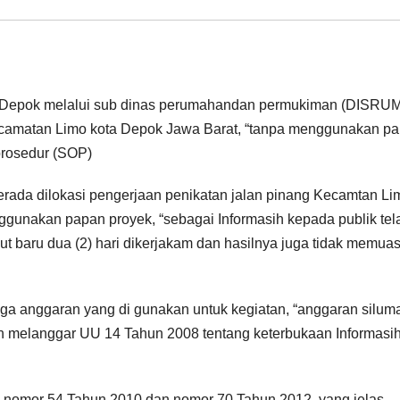
 Depok melalui sub dinas perumahandan permukiman (DISRU
ecamatan Limo kota Depok Jawa Barat, “tanpa menggunakan p
prosedur (SOP)
erada dilokasi pengerjaan penikatan jalan pinang Kecamtan Li
gunakan papan proyek, “sebagai Informasih kepada publik tel
ut baru dua (2) hari dikerjakam dan hasilnya juga tidak memua
duga anggaran yang di gunakan untuk kegiatan, “anggaran silum
h melanggar UU 14 Tahun 2008 tentang keterbukaan Informasi
s nomor 54 Tahun 2010 dan nomor 70 Tahun 2012, yang jelas