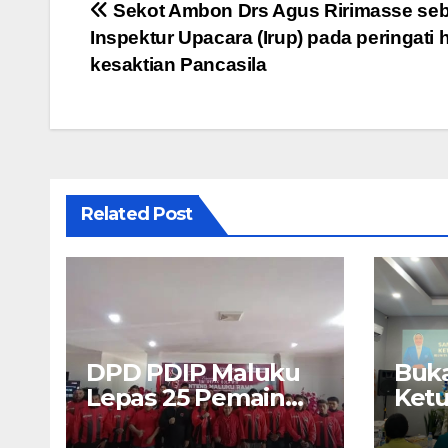
Navigasi
Sekot Ambon Drs Agus Ririmasse seb
Inspektur Upacara (Irup) pada peringati h
pos
kesaktian Pancasila
Related Post
DPD PDIP Maluku
Buka
Lepas 25 Pemain
Ket
U17 “Banteng
Malu
Maluku Raya” ke
Uma