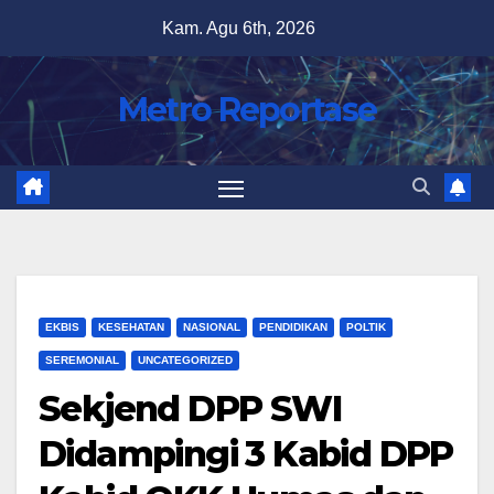
Skip
Kam. Agu 6th, 2026
to
content
Metro Reportase
EKBIS
KESEHATAN
NASIONAL
PENDIDIKAN
POLTIK
SEREMONIAL
UNCATEGORIZED
Sekjend DPP SWI
Didampingi 3 Kabid DPP