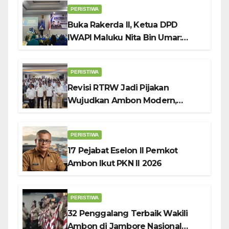
PERISTIWA
Buka Rakerda II, Ketua DPD
IWAPI Maluku Nita Bin Umar:
Perempuan Pengusaha Pilar
Penggerak UMKM
PERISTIWA
Revisi RTRW Jadi Pijakan
Wujudkan Ambon Modern,
Nyaman dan Berkelanjutan, Kata
Wali Kota Bodewin
PERISTIWA
17 Pejabat Eselon II Pemkot
Ambon Ikut PKN II 2026
PERISTIWA
32 Penggalang Terbaik Wakili
Ambon di Jambore Nasional