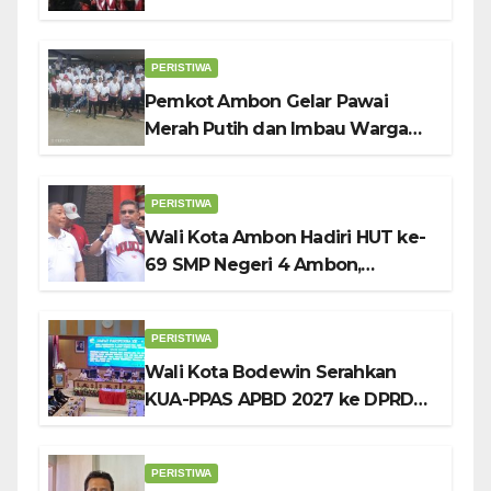
Pramuka ke-12, Wali Kota
Bodewin Lepas Kontingen
PERISTIWA
Pemkot Ambon Gelar Pawai
Merah Putih dan Imbau Warga
Kibarkan Bendera Sebulan
Penuh Sambut HUT ke-81 RI
PERISTIWA
Wali Kota Ambon Hadiri HUT ke-
69 SMP Negeri 4 Ambon,
Tekankan Pentingnya
Pendidikan Karakter
PERISTIWA
Wali Kota Bodewin Serahkan
KUA-PPAS APBD 2027 ke DPRD
Ambon: Fokus Tekan Belanja,
Genjot PAD
PERISTIWA