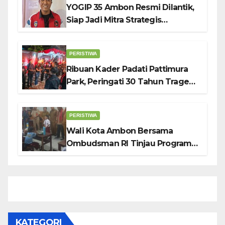
YOGIP 35 Ambon Resmi Dilantik,
Siap Jadi Mitra Strategis
Pemerintah Lewat Otomotif,
Sosial dan Budaya
PERISTIWA
Ribuan Kader Padati Pattimura
Park, Peringati 30 Tahun Tragedi
KUDATULI
PERISTIWA
Wali Kota Ambon Bersama
Ombudsman RI Tinjau Program
Makanan Bergizi Gratis di SMP 6
dan SDN 2
KATEGORI