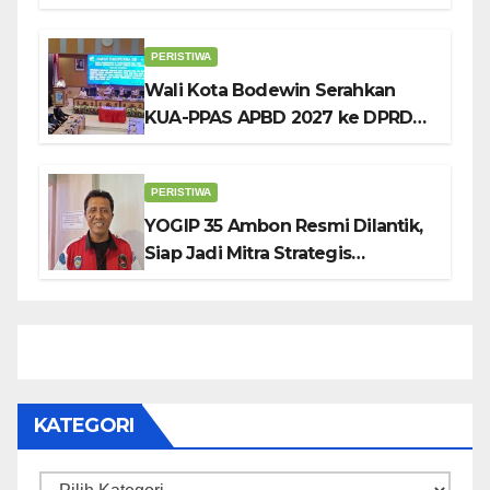
Tekankan Pentingnya
Pendidikan Karakter
PERISTIWA
Wali Kota Bodewin Serahkan
KUA-PPAS APBD 2027 ke DPRD
Ambon: Fokus Tekan Belanja,
Genjot PAD
PERISTIWA
YOGIP 35 Ambon Resmi Dilantik,
Siap Jadi Mitra Strategis
Pemerintah Lewat Otomotif,
Sosial dan Budaya
KATEGORI
Kategori