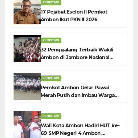
PERISTIWA
17 Pejabat Eselon II Pemkot
Ambon Ikut PKN II 2026
PERISTIWA
32 Penggalang Terbaik Wakili
Ambon di Jambore Nasional
Pramuka ke-12, Wali Kota
Bodewin Lepas Kontingen
PERISTIWA
Pemkot Ambon Gelar Pawai
Merah Putih dan Imbau Warga
Kibarkan Bendera Sebulan
Penuh Sambut HUT ke-81 RI
PERISTIWA
Wali Kota Ambon Hadiri HUT ke-
69 SMP Negeri 4 Ambon,