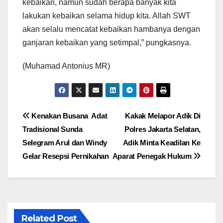
kebaikan, namun sudah berapa banyak kita
lakukan kebaikan selama hidup kita. Allah SWT
akan selalu mencatat kebaikan hambanya dengan
ganjaran kebaikan yang setimpal,” pungkasnya.
(Muhamad Antonius MR)
Navigasi
Kenakan Busana Adat
Kakak Melapor Adik Di
Tradisional Sunda
Polres Jakarta Selatan,
pos
Selegram Arul dan Windy
Adik Minta Keadilan Ke
Gelar Resepsi Pernikahan
Aparat Penegak Hukum
Related Post