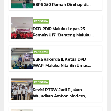
BSPS 250 Rumah Direhap di
Depok
PERISTIWA
DPD PDIP Maluku Lepas 25
Pemain U17 “Banteng Maluku
Raya” ke Sokerano Cup di Jawa
Timur
PERISTIWA
Buka Rakerda II, Ketua DPD
IWAPI Maluku Nita Bin Umar:
Perempuan Pengusaha Pilar
Penggerak UMKM
PERISTIWA
Revisi RTRW Jadi Pijakan
Wujudkan Ambon Modern,
Nyaman dan Berkelanjutan, Kata
Wali Kota Bodewin