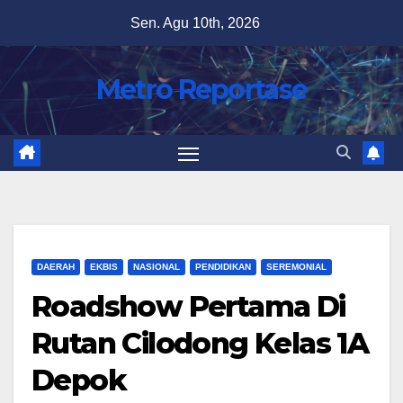
Skip
Sen. Agu 10th, 2026
to
content
Metro Reportase
DAERAH
EKBIS
NASIONAL
PENDIDIKAN
SEREMONIAL
Roadshow Pertama Di
Rutan Cilodong Kelas 1A
Depok