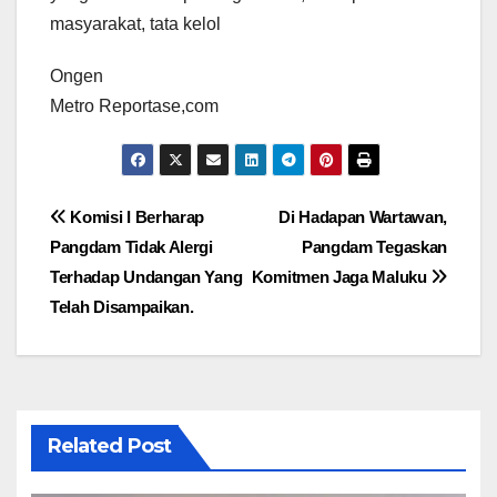
masyarakat, tata kelol
Ongen
Metro Reportase,com
Navigasi
Komisi I Berharap
Di Hadapan Wartawan,
Pangdam Tidak Alergi
Pangdam Tegaskan
pos
Terhadap Undangan Yang
Komitmen Jaga Maluku
Telah Disampaikan.
Related Post