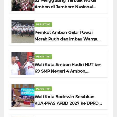
32 Penggalang Terbaik Wakili
Ambon di Jambore Nasional
Pramuka ke-12, Wali Kota
Bodewin Lepas Kontingen
PERISTIWA
Pemkot Ambon Gelar Pawai
Merah Putih dan Imbau Warga
Kibarkan Bendera Sebulan
Penuh Sambut HUT ke-81 RI
PERISTIWA
Wali Kota Ambon Hadiri HUT ke-
69 SMP Negeri 4 Ambon,
Tekankan Pentingnya
Pendidikan Karakter
PERISTIWA
Wali Kota Bodewin Serahkan
KUA-PPAS APBD 2027 ke DPRD
Ambon: Fokus Tekan Belanja,
Genjot PAD