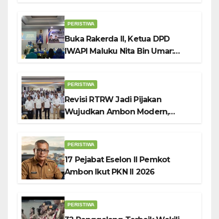
Raya” ke Sokerano Cup di Jawa
Timur
PERISTIWA
Buka Rakerda II, Ketua DPD
IWAPI Maluku Nita Bin Umar:
Perempuan Pengusaha Pilar
Penggerak UMKM
PERISTIWA
Revisi RTRW Jadi Pijakan
Wujudkan Ambon Modern,
Nyaman dan Berkelanjutan, Kata
Wali Kota Bodewin
PERISTIWA
17 Pejabat Eselon II Pemkot
Ambon Ikut PKN II 2026
PERISTIWA