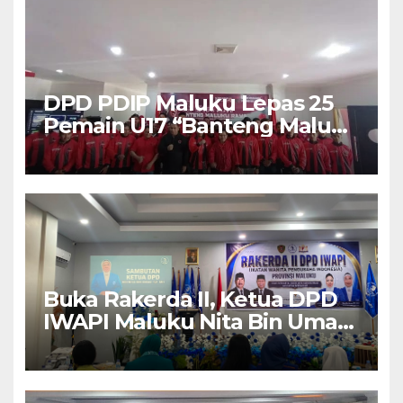
DPD PDIP Maluku Lepas 25
Pemain U17 “Banteng Maluku
Raya” ke Sokerano Cup di
Jawa Timur
Buka Rakerda II, Ketua DPD
IWAPI Maluku Nita Bin Umar:
Perempuan Pengusaha Pilar
Penggerak UMKM