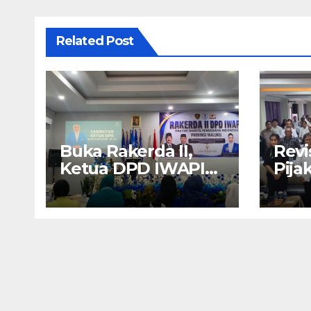
Related Post
Buka Rakerda II,
Revi
Ketua DPD IWAPI
Pija
Maluku Nita Bin
Amb
Umar: Perempuan
Nya
Pengusaha Pilar
Berk
Penggerak UMKM
Wali