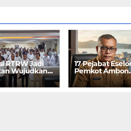
si RTRW Jadi
17 Pejabat Eselon
kan Wujudkan
Pemkot Ambon
on Modern,
Ikut PKN II 2026
man dan
elanjutan, Kata
 Kota Bodewin