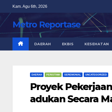
Skip
Kam. Agu 6th, 2026
to
content
Metro Reportase
DAERAH
EKBIS
KESEHATAN
DAERAH
PERISTIWA
SEREMONIAL
UNCATEGORIZED
Proyek Pekerjaa
adukan Secara M