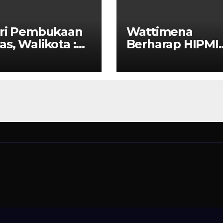
iri Pembukaan
Wattimena
s, Walikota :
Berharap HIPMI
SI Ajang
Dapat Menjalin
borasi Antar
Kerja Sama Den
a
Pemerintah Unt
Meningkatkan
Pembangunan
Ekonomi Di Kota
Ambon