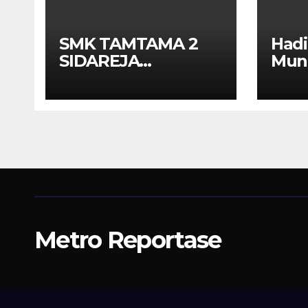
SMK TAMTAMA 2
Had
SIDAREJA
Muna
BERHENTIKAN
APEK
SISWA SETELAH UN
Kola
SELESAIDPK LAKRI
Kot
CILACAP TURUN
TANGAN
Metro Reportase