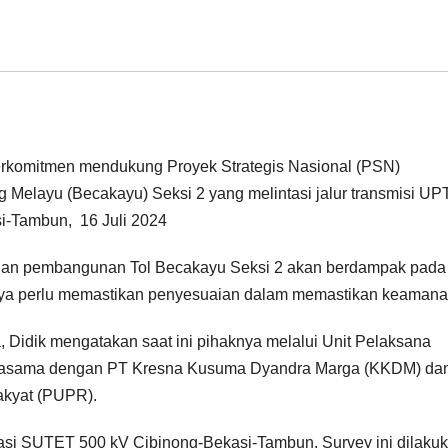
berkomitmen mendukung Proyek Strategis Nasional (PSN)
elayu (Becakayu) Seksi 2 yang melintasi jalur transmisi UP
i-Tambun, 16 Juli 2024
hlan pembangunan Tol Becakayu Seksi 2 akan berdampak pada
haknya perlu memastikan penyesuaian dalam memastikan keaman
 Didik mengatakan saat ini pihaknya melalui Unit Pelaksana
erjasama dengan PT Kresna Kusuma Dyandra Marga (KKDM) da
kyat (PUPR).
asi SUTET 500 kV Cibinong-Bekasi-Tambun. Survey ini dilakuk