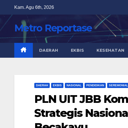
Skip
Kam. Agu 6th, 2026
to
content
Metro Reportase
DAERAH
EKBIS
KESEHATAN
DAERAH
EKBIS
NASIONAL
PENDIDIKAN
SEREMONIAL
PLN UIT JBB Kom
Strategis Nasion
Becakayu