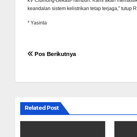
kV Cibinong-Bekasi-Tambun. Kami akan memastik
keandalan sistem kelistrikan tetap terjaga,” tutup R
* Yasinta
Navigasi
Pos Berikutnya
pos
Related Post