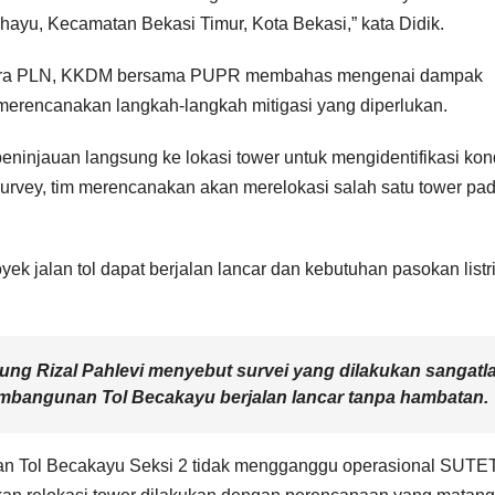
yu, Kecamatan Bekasi Timur, Kota Bekasi,” kata Didik.
m antara PLN, KKDM bersama PUPR membahas mengenai dampak
 merencanakan langkah-langkah mitigasi yang diperlukan.
eninjauan langsung ke lokasi tower untuk mengidentifikasi kon
 survey, tim merencanakan akan merelokasi salah satu tower pa
k jalan tol dapat berjalan lancar dan kebutuhan pasokan listr
ng Rizal Pahlevi menyebut survei yang dilakukan sangatl
mbangunan Tol Becakayu berjalan lancar tanpa hambatan.
an Tol Becakayu Seksi 2 tidak mengganggu operasional SUTE