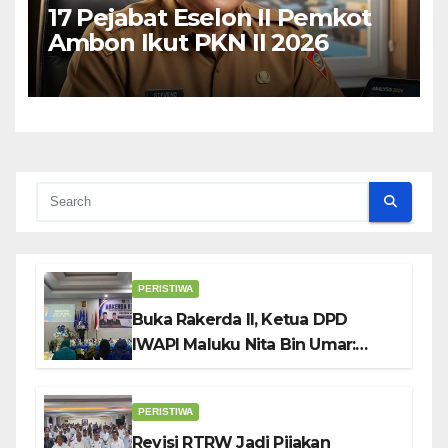
17 Pejabat Eselon II Pemkot
Ambon Ikut PKN II 2026
PERISTIWA
Buka Rakerda II, Ketua DPD
IWAPI Maluku Nita Bin Umar:
Perempuan Pengusaha Pilar
Penggerak UMKM
PERISTIWA
Revisi RTRW Jadi Pijakan