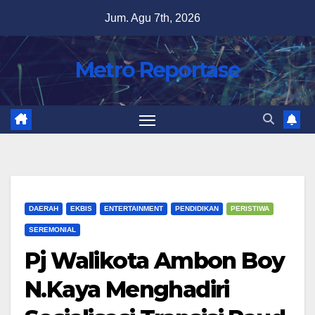
Skip
Jum. Agu 7th, 2026
to
content
Metro Reportase
DAERAH
EKBIS
ENTERTAINMENT
PENDIDIKAN
PERISTIWA
SEREMONIAL
Pj Walikota Ambon Boy
N.Kaya Menghadiri