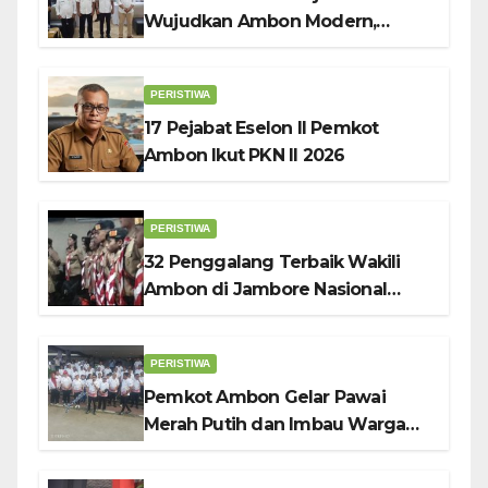
Wujudkan Ambon Modern,
Nyaman dan Berkelanjutan, Kata
Wali Kota Bodewin
PERISTIWA
17 Pejabat Eselon II Pemkot
Ambon Ikut PKN II 2026
PERISTIWA
32 Penggalang Terbaik Wakili
Ambon di Jambore Nasional
Pramuka ke-12, Wali Kota
Bodewin Lepas Kontingen
PERISTIWA
Pemkot Ambon Gelar Pawai
Merah Putih dan Imbau Warga
Kibarkan Bendera Sebulan
Penuh Sambut HUT ke-81 RI