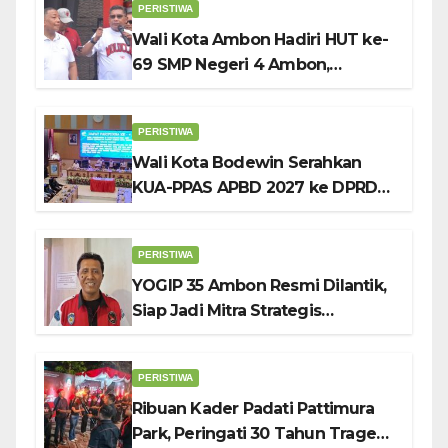
PERISTIWA
Wali Kota Ambon Hadiri HUT ke-
69 SMP Negeri 4 Ambon,
Tekankan Pentingnya
Pendidikan Karakter
PERISTIWA
Wali Kota Bodewin Serahkan
KUA-PPAS APBD 2027 ke DPRD
Ambon: Fokus Tekan Belanja,
Genjot PAD
PERISTIWA
YOGIP 35 Ambon Resmi Dilantik,
Siap Jadi Mitra Strategis
Pemerintah Lewat Otomotif,
Sosial dan Budaya
PERISTIWA
Ribuan Kader Padati Pattimura
Park, Peringati 30 Tahun Tragedi