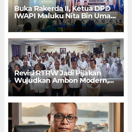
Buka Rakerda II, Ketua DPD
IWAPI Maluku Nita Bin Umar:
Perempuan Pengusaha Pilar
Penggerak UMKM
Revisi RTRW Jadi Pijakan
Wujudkan Ambon Modern,
Nyaman dan Berkelanjutan,
Kata Wali Kota Bodewin