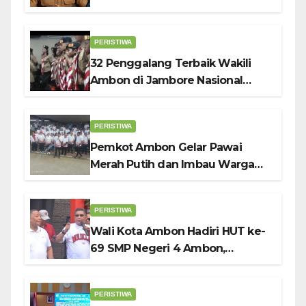
PERISTIWA
32 Penggalang Terbaik Wakili
Ambon di Jambore Nasional
Pramuka ke-12, Wali Kota
Bodewin Lepas Kontingen
PERISTIWA
Pemkot Ambon Gelar Pawai
Merah Putih dan Imbau Warga
Kibarkan Bendera Sebulan
Penuh Sambut HUT ke-81 RI
PERISTIWA
Wali Kota Ambon Hadiri HUT ke-
69 SMP Negeri 4 Ambon,
Tekankan Pentingnya
Pendidikan Karakter
PERISTIWA