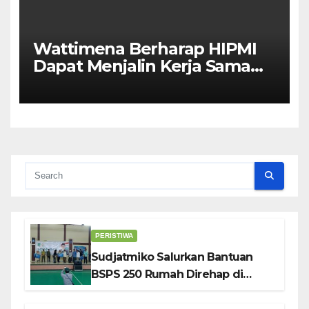
Wattimena Berharap HIPMI
Dapat Menjalin Kerja Sama
Dengan Pemerintah Untuk
Meningkatkan
Pembangunan Ekonomi Di
Kota Ambon
PERISTIWA
Sudjatmiko Salurkan Bantuan
BSPS 250 Rumah Direhap di
Depok