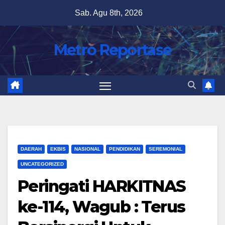
Skip
Sab. Agu 8th, 2026
to
content
Metro Reportase
DAERAH
EKBIS
NASIONAL
PENDIDIKAN
SEREMONIAL
UNCATEGORIZED
Peringati HARKITNAS
ke-114, Wagub : Terus