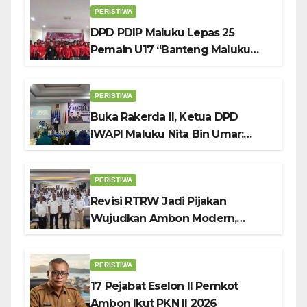
PERISTIWA
DPD PDIP Maluku Lepas 25
Pemain U17 “Banteng Maluku
Raya” ke Sokerano Cup di Jawa
Timur
PERISTIWA
Buka Rakerda II, Ketua DPD
IWAPI Maluku Nita Bin Umar:
Perempuan Pengusaha Pilar
Penggerak UMKM
PERISTIWA
Revisi RTRW Jadi Pijakan
Wujudkan Ambon Modern,
Nyaman dan Berkelanjutan, Kata
Wali Kota Bodewin
PERISTIWA
17 Pejabat Eselon II Pemkot
Ambon Ikut PKN II 2026