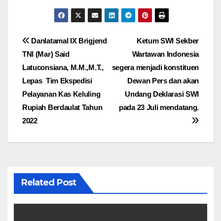
Navigasi
Danlatamal IX Brigjend
Ketum SWI Sekber
TNI (Mar) Said
Wartawan Indonesia
pos
Latuconsiana, M.M.,M.T.,
segera menjadi konstituen
Lepas Tim Ekspedisi
Dewan Pers dan akan
Pelayanan Kas Keluling
Undang Deklarasi SWI
Rupiah Berdaulat Tahun
pada 23 Juli mendatang.
2022
Related Post