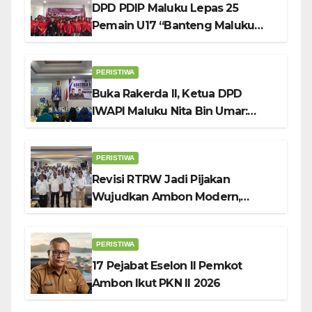
DPD PDIP Maluku Lepas 25
Pemain U17 “Banteng Maluku
Raya” ke Sokerano Cup di Jawa
Timur
PERISTIWA
Buka Rakerda II, Ketua DPD
IWAPI Maluku Nita Bin Umar:
Perempuan Pengusaha Pilar
Penggerak UMKM
PERISTIWA
Revisi RTRW Jadi Pijakan
Wujudkan Ambon Modern,
Nyaman dan Berkelanjutan, Kata
Wali Kota Bodewin
PERISTIWA
17 Pejabat Eselon II Pemkot
Ambon Ikut PKN II 2026