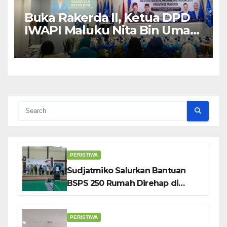
Buka Rakerda II, Ketua DPD
IWAPI Maluku Nita Bin Umar:
Perempuan Pengusaha Pilar
Penggerak UMKM
PERISTIWA
Sudjatmiko Salurkan Bantuan
BSPS 250 Rumah Direhap di
Depok
PERISTIWA