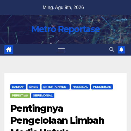
Skip
Ming. Agu 9th, 2026
to
content
Metro Reportase
DAERAH
EKBIS
ENTERTAINMENT
NASIONAL
PENDIDIKAN
PERISTIWA
SEREMONIAL
Pentingnya
Pengelolaan Limbah