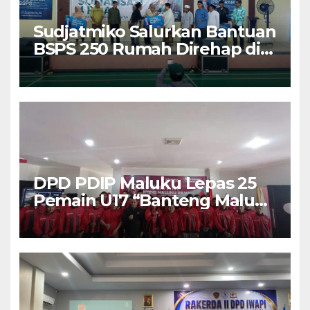
Sudjatmiko Salurkan Bantuan
BSPS 250 Rumah Direhap di
Depok
DPD PDIP Maluku Lepas 25
Pemain U17 “Banteng Maluku
Raya” ke Sokerano Cup di
Jawa Timur