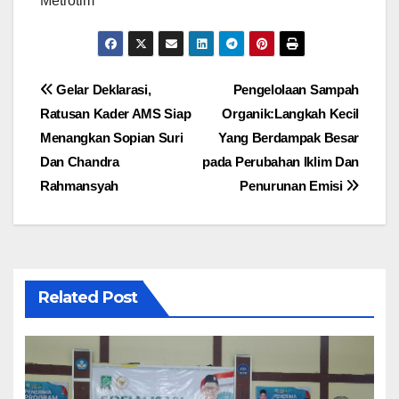
Metrotim
Navigasi
Gelar Deklarasi,
Pengelolaan Sampah
Ratusan Kader AMS Siap
Organik:Langkah Kecil
pos
Menangkan Sopian Suri
Yang Berdampak Besar
Dan Chandra
pada Perubahan Iklim Dan
Rahmansyah
Penurunan Emisi
Related Post