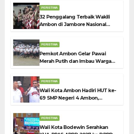
PERISTIWA
32 Penggalang Terbaik Wakili
Ambon di Jambore Nasional
Pramuka ke-12, Wali Kota
Bodewin Lepas Kontingen
PERISTIWA
Pemkot Ambon Gelar Pawai
Merah Putih dan Imbau Warga
Kibarkan Bendera Sebulan
Penuh Sambut HUT ke-81 RI
PERISTIWA
Wali Kota Ambon Hadiri HUT ke-
69 SMP Negeri 4 Ambon,
Tekankan Pentingnya
Pendidikan Karakter
PERISTIWA
Wali Kota Bodewin Serahkan