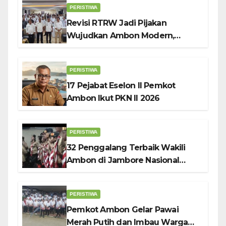
PERISTIWA
Revisi RTRW Jadi Pijakan
Wujudkan Ambon Modern,
Nyaman dan Berkelanjutan, Kata
Wali Kota Bodewin
PERISTIWA
17 Pejabat Eselon II Pemkot
Ambon Ikut PKN II 2026
PERISTIWA
32 Penggalang Terbaik Wakili
Ambon di Jambore Nasional
Pramuka ke-12, Wali Kota
Bodewin Lepas Kontingen
PERISTIWA
Pemkot Ambon Gelar Pawai
Merah Putih dan Imbau Warga