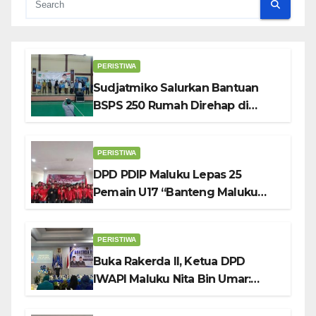
PERISTIWA
Sudjatmiko Salurkan Bantuan
BSPS 250 Rumah Direhap di
Depok
PERISTIWA
DPD PDIP Maluku Lepas 25
Pemain U17 “Banteng Maluku
Raya” ke Sokerano Cup di Jawa
Timur
PERISTIWA
Buka Rakerda II, Ketua DPD
IWAPI Maluku Nita Bin Umar:
Perempuan Pengusaha Pilar
Penggerak UMKM