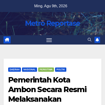
Skip
Ming. Agu 9th, 2026
to
content
Metro Reportase
DAERAH
NASIONAL
PERISTIWA
POLTIK
Pemerintah Kota
Ambon Secara Resmi
Melaksanakan