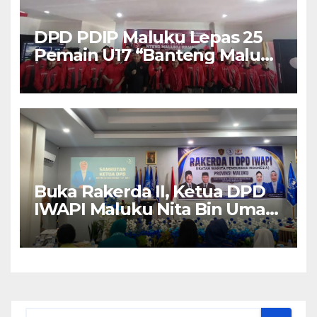
DPD PDIP Maluku Lepas 25
Pemain U17 “Banteng Maluku
Raya” ke Sokerano Cup di
Jawa Timur
Buka Rakerda II, Ketua DPD
IWAPI Maluku Nita Bin Umar:
Perempuan Pengusaha Pilar
Penggerak UMKM