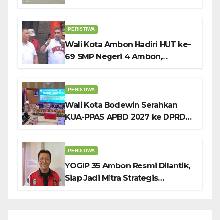
Kibarkan Bendera Sebulan
Penuh Sambut HUT ke-81 RI
PERISTIWA
Wali Kota Ambon Hadiri HUT ke-
69 SMP Negeri 4 Ambon,
Tekankan Pentingnya
Pendidikan Karakter
PERISTIWA
Wali Kota Bodewin Serahkan
KUA-PPAS APBD 2027 ke DPRD
Ambon: Fokus Tekan Belanja,
Genjot PAD
PERISTIWA
YOGIP 35 Ambon Resmi Dilantik,
Siap Jadi Mitra Strategis
Pemerintah Lewat Otomotif,
Sosial dan Budaya