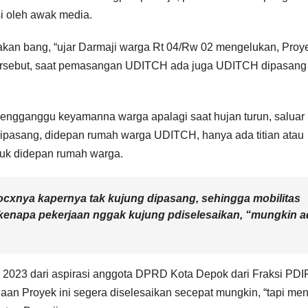
si oleh awak media.
akan bang, “ujar Darmaji warga Rt 04/Rw 02 mengelukan, Proy
 tersebut, saat pemasangan UDITCH ada juga UDITCH dipasang
 mengganggu keyamanna warga apalagi saat hujan turun, saluar
 dipasang, didepan rumah warga UDITCH, hanya ada titian atau
puk didepan rumah warga.
bocxnya kapernya tak kujung dipasang, sehingga mobilitas
a kenapa pekerjaan nggak kujung pdiselesaikan, “mungkin 
2023 dari aspirasi anggota DPRD Kota Depok dari Fraksi PDIP
an Proyek ini segera diselesaikan secepat mungkin, “tapi men