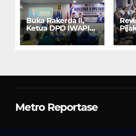
Buka Rakerda II,
Revi
Ketua DPD IWAPI
Pija
Maluku Nita Bin
Amb
Umar: Perempuan
Nya
Pengusaha Pilar
Berk
Penggerak UMKM
Wali
Metro Reportase