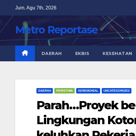
Skip
Jum. Agu 7th, 2026
to
content
Metro Reportase
DAERAH
EKBIS
KESEHATAN
DAERAH
PERISTIWA
SEREMONIAL
UNCATEGORIZED
Parah…Proyek b
Lingkungan Koto
keluhkan Pekerja