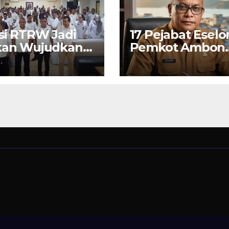
si RTRW Jadi
17 Pejabat Eselon
kan Wujudkan
Pemkot Ambon
on Modern,
Ikut PKN II 2026
man dan
elanjutan, Kata
 Kota Bodewin