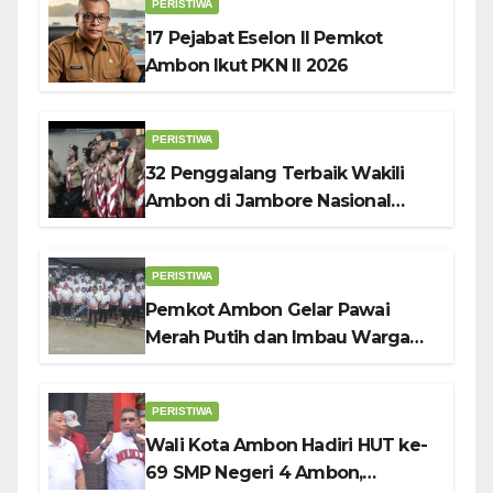
PERISTIWA
17 Pejabat Eselon II Pemkot
Ambon Ikut PKN II 2026
PERISTIWA
32 Penggalang Terbaik Wakili
Ambon di Jambore Nasional
Pramuka ke-12, Wali Kota
Bodewin Lepas Kontingen
PERISTIWA
Pemkot Ambon Gelar Pawai
Merah Putih dan Imbau Warga
Kibarkan Bendera Sebulan
Penuh Sambut HUT ke-81 RI
PERISTIWA
Wali Kota Ambon Hadiri HUT ke-
69 SMP Negeri 4 Ambon,