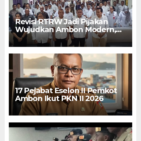
Revisi RTRW Jadi Pijakan
Wujudkan Ambon Modern,
Nyaman dan Berkelanjutan,
Kata Wali Kota Bodewin
17 Pejabat Eselon II Pemkot
Ambon Ikut PKN II 2026