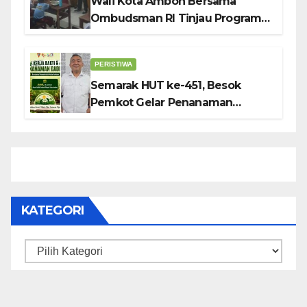
Wali Kota Ambon Bersama
Ombudsman RI Tinjau Program
Makanan Bergizi Gratis di SMP 6
dan SDN 2
PERISTIWA
Semarak HUT ke-451, Besok
Pemkot Gelar Penanaman
Gadihu
KATEGORI
Kategori