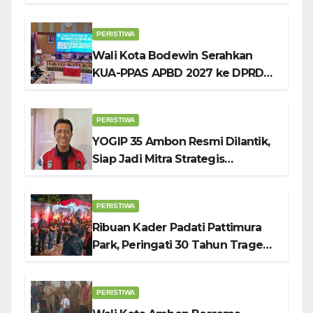
Tekankan Pentingnya
Pendidikan Karakter
PERISTIWA
Wali Kota Bodewin Serahkan
KUA-PPAS APBD 2027 ke DPRD
Ambon: Fokus Tekan Belanja,
Genjot PAD
PERISTIWA
YOGIP 35 Ambon Resmi Dilantik,
Siap Jadi Mitra Strategis
Pemerintah Lewat Otomotif,
Sosial dan Budaya
PERISTIWA
Ribuan Kader Padati Pattimura
Park, Peringati 30 Tahun Tragedi
KUDATULI
PERISTIWA