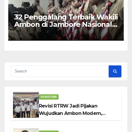
32 Penggalang Terbaik Wakili
Ambon di Jambore Nasional
Pramuka ke-12, Wali Kota
Bodewin Lepas Kontingen
PERISTIWA
Revisi RTRW Jadi Pijakan
Wujudkan Ambon Modern,
Nyaman dan Berkelanjutan, Kata
Wali Kota Bodewin