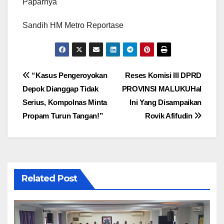
Paparnya
Sandih HM Metro Reportase
Navigasi
“Kasus Pengeroyokan
Reses Komisi lll DPRD
Depok Dianggap Tidak
PROVINSI MALUKUHal
pos
Serius, Kompolnas Minta
Ini Yang Disampaikan
Propam Turun Tangan!”
Rovik Afifudin
Related Post