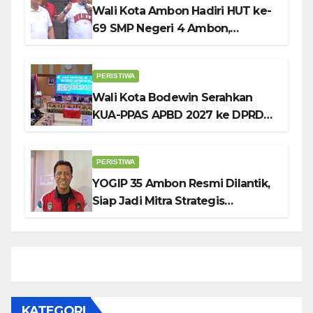
Wali Kota Ambon Hadiri HUT ke-
69 SMP Negeri 4 Ambon,
Tekankan Pentingnya
Pendidikan Karakter
PERISTIWA
Wali Kota Bodewin Serahkan
KUA-PPAS APBD 2027 ke DPRD
Ambon: Fokus Tekan Belanja,
Genjot PAD
PERISTIWA
YOGIP 35 Ambon Resmi Dilantik,
Siap Jadi Mitra Strategis
Pemerintah Lewat Otomotif,
Sosial dan Budaya
KATEGORI