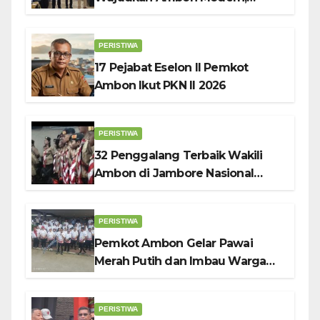
Nyaman dan Berkelanjutan, Kata
Wali Kota Bodewin
PERISTIWA
17 Pejabat Eselon II Pemkot
Ambon Ikut PKN II 2026
PERISTIWA
32 Penggalang Terbaik Wakili
Ambon di Jambore Nasional
Pramuka ke-12, Wali Kota
Bodewin Lepas Kontingen
PERISTIWA
Pemkot Ambon Gelar Pawai
Merah Putih dan Imbau Warga
Kibarkan Bendera Sebulan
Penuh Sambut HUT ke-81 RI
PERISTIWA