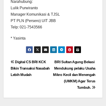
Narahubung:
Lulik Purwiranto
Manager Komunikasi & TJSL
PT PLN (Persero) UIT JBB
Telp: 021-7543566
* Yasinta
Navigasi
Digital CS BRI KCK
BRI Sultan Agung Bekasi
Bikin Transaksi Nasabah
Mendukung pelaku Usaha
pos
Lebih Mudah
Mikro Kecil dan Menengah
(UMKM) Agar Terus
Tumbuh.