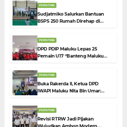
PERISTIWA
Sudjatmiko Salurkan Bantuan
BSPS 250 Rumah Direhap di
Depok
PERISTIWA
DPD PDIP Maluku Lepas 25
Pemain U17 “Banteng Maluku
Raya” ke Sokerano Cup di Jawa
Timur
PERISTIWA
Buka Rakerda II, Ketua DPD
IWAPI Maluku Nita Bin Umar:
Perempuan Pengusaha Pilar
Penggerak UMKM
PERISTIWA
Revisi RTRW Jadi Pijakan
Wujudkan Ambon Modern,