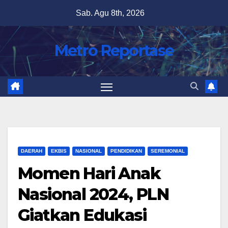
Skip
Sab. Agu 8th, 2026
to
content
Metro Reportase
DAERAH
EKBIS
NASIONAL
PENDIDIKAN
SEREMONIAL
Momen Hari Anak
Nasional 2024, PLN
Giatkan Edukasi