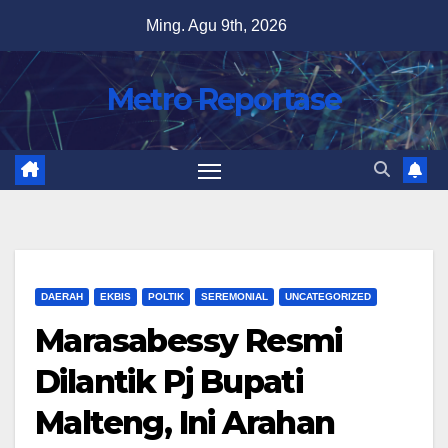
Skip
Ming. Agu 9th, 2026
to
content
Metro Reportase
DAERAH
EKBIS
POLTIK
SEREMONIAL
UNCATEGORIZED
Marasabessy Resmi
Dilantik Pj Bupati
Malteng, Ini Arahan