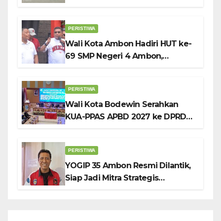
Kibarkan Bendera Sebulan
Penuh Sambut HUT ke-81 RI
PERISTIWA
Wali Kota Ambon Hadiri HUT ke-
69 SMP Negeri 4 Ambon,
Tekankan Pentingnya
Pendidikan Karakter
PERISTIWA
Wali Kota Bodewin Serahkan
KUA-PPAS APBD 2027 ke DPRD
Ambon: Fokus Tekan Belanja,
Genjot PAD
PERISTIWA
YOGIP 35 Ambon Resmi Dilantik,
Siap Jadi Mitra Strategis
Pemerintah Lewat Otomotif,
Sosial dan Budaya