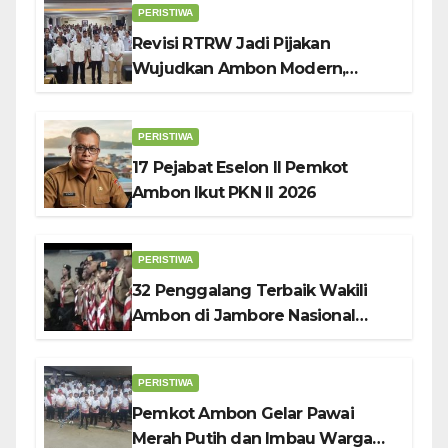
PERISTIWA
Revisi RTRW Jadi Pijakan
Wujudkan Ambon Modern,
Nyaman dan Berkelanjutan, Kata
Wali Kota Bodewin
PERISTIWA
17 Pejabat Eselon II Pemkot
Ambon Ikut PKN II 2026
PERISTIWA
32 Penggalang Terbaik Wakili
Ambon di Jambore Nasional
Pramuka ke-12, Wali Kota
Bodewin Lepas Kontingen
PERISTIWA
Pemkot Ambon Gelar Pawai
Merah Putih dan Imbau Warga