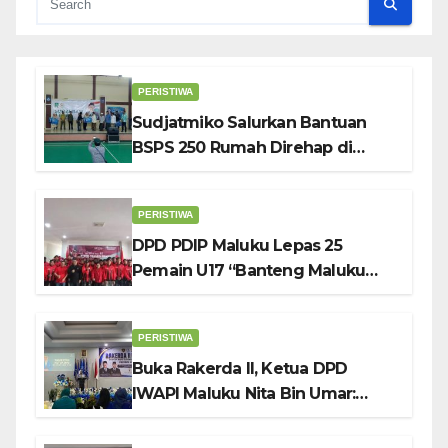
PERISTIWA
Sudjatmiko Salurkan Bantuan
BSPS 250 Rumah Direhap di
Depok
PERISTIWA
DPD PDIP Maluku Lepas 25
Pemain U17 “Banteng Maluku
Raya” ke Sokerano Cup di Jawa
Timur
PERISTIWA
Buka Rakerda II, Ketua DPD
IWAPI Maluku Nita Bin Umar:
Perempuan Pengusaha Pilar
Penggerak UMKM