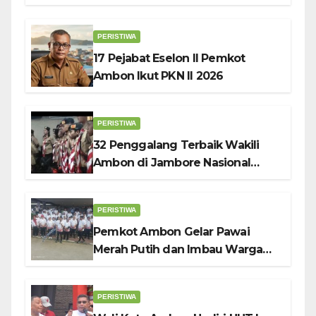
Nyaman dan Berkelanjutan, Kata
Wali Kota Bodewin
PERISTIWA
17 Pejabat Eselon II Pemkot
Ambon Ikut PKN II 2026
PERISTIWA
32 Penggalang Terbaik Wakili
Ambon di Jambore Nasional
Pramuka ke-12, Wali Kota
Bodewin Lepas Kontingen
PERISTIWA
Pemkot Ambon Gelar Pawai
Merah Putih dan Imbau Warga
Kibarkan Bendera Sebulan
Penuh Sambut HUT ke-81 RI
PERISTIWA