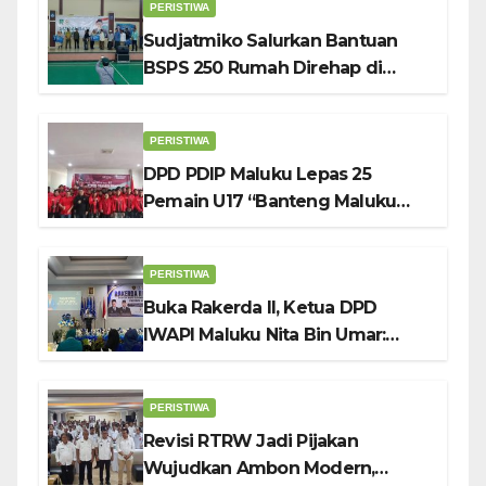
PERISTIWA
Sudjatmiko Salurkan Bantuan
BSPS 250 Rumah Direhap di
Depok
PERISTIWA
DPD PDIP Maluku Lepas 25
Pemain U17 “Banteng Maluku
Raya” ke Sokerano Cup di Jawa
Timur
PERISTIWA
Buka Rakerda II, Ketua DPD
IWAPI Maluku Nita Bin Umar:
Perempuan Pengusaha Pilar
Penggerak UMKM
PERISTIWA
Revisi RTRW Jadi Pijakan
Wujudkan Ambon Modern,