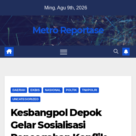
Skip
Ming. Agu 9th, 2026
to
content
Metro Reportase
DAERAH
EKBIS
NASIONAL
POLTIK
TNI/POLRI
UNCATEGORIZED
Kesbangpol Depok
Gelar Sosialisasi