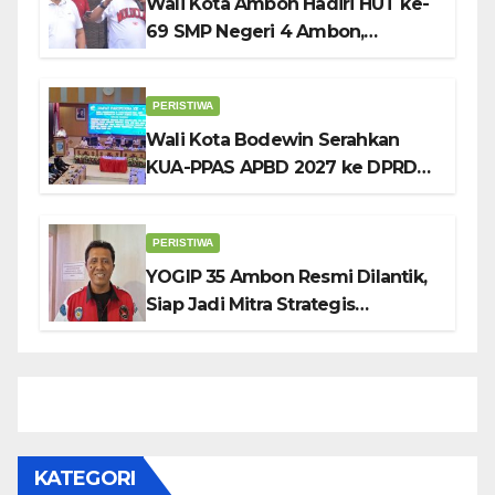
Wali Kota Ambon Hadiri HUT ke-
69 SMP Negeri 4 Ambon,
Tekankan Pentingnya
Pendidikan Karakter
PERISTIWA
Wali Kota Bodewin Serahkan
KUA-PPAS APBD 2027 ke DPRD
Ambon: Fokus Tekan Belanja,
Genjot PAD
PERISTIWA
YOGIP 35 Ambon Resmi Dilantik,
Siap Jadi Mitra Strategis
Pemerintah Lewat Otomotif,
Sosial dan Budaya
KATEGORI