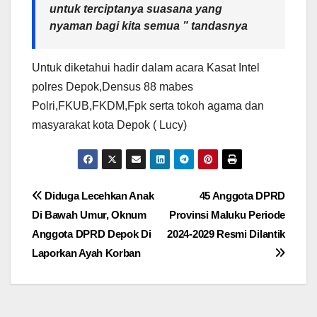
untuk terciptanya suasana yang
nyaman bagi kita semua ” tandasnya
Untuk diketahui hadir dalam acara Kasat Intel
polres Depok,Densus 88 mabes
Polri,FKUB,FKDM,Fpk serta tokoh agama dan
masyarakat kota Depok ( Lucy)
Navigasi
Diduga Lecehkan Anak
45 Anggota DPRD
Di Bawah Umur, Oknum
Provinsi Maluku Periode
pos
Anggota DPRD Depok Di
2024-2029 Resmi Dilantik
Laporkan Ayah Korban