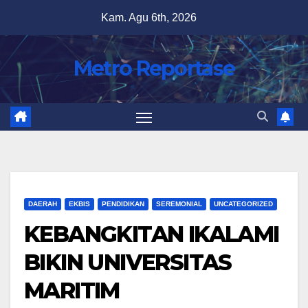
Skip
Kam. Agu 6th, 2026
to
content
Metro Reportase
DAERAH
EKBIS
PENDIDIKAN
SEREMONIAL
UNCATEGORIZED
KEBANGKITAN IKALAMI
BIKIN UNIVERSITAS
MARITIM