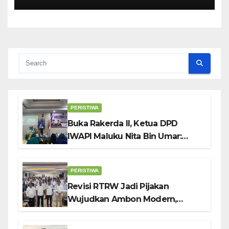
Meningkatkan
Pembangunan Ekonomi Di
Kota Ambon
PERISTIWA
Buka Rakerda II, Ketua DPD
IWAPI Maluku Nita Bin Umar:
Perempuan Pengusaha Pilar
Penggerak UMKM
PERISTIWA
Revisi RTRW Jadi Pijakan
Wujudkan Ambon Modern,
Nyaman dan Berkelanjutan, Kata
Wali Kota Bodewin