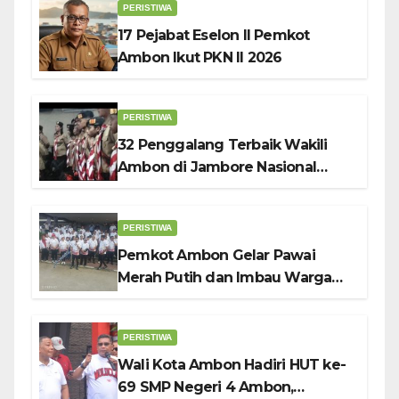
PERISTIWA
17 Pejabat Eselon II Pemkot
Ambon Ikut PKN II 2026
PERISTIWA
32 Penggalang Terbaik Wakili
Ambon di Jambore Nasional
Pramuka ke-12, Wali Kota
Bodewin Lepas Kontingen
PERISTIWA
Pemkot Ambon Gelar Pawai
Merah Putih dan Imbau Warga
Kibarkan Bendera Sebulan
Penuh Sambut HUT ke-81 RI
PERISTIWA
Wali Kota Ambon Hadiri HUT ke-
69 SMP Negeri 4 Ambon,