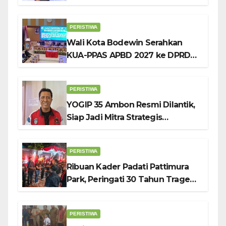
Tekankan Pentingnya
Pendidikan Karakter
PERISTIWA
Wali Kota Bodewin Serahkan
KUA-PPAS APBD 2027 ke DPRD
Ambon: Fokus Tekan Belanja,
Genjot PAD
PERISTIWA
YOGIP 35 Ambon Resmi Dilantik,
Siap Jadi Mitra Strategis
Pemerintah Lewat Otomotif,
Sosial dan Budaya
PERISTIWA
Ribuan Kader Padati Pattimura
Park, Peringati 30 Tahun Tragedi
KUDATULI
PERISTIWA