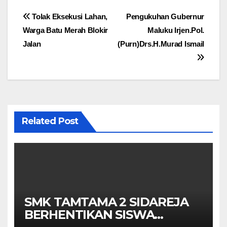
Navigasi
Tolak Eksekusi Lahan,
Pengukuhan Gubernur
Warga Batu Merah Blokir
Maluku Irjen.Pol.
pos
Jalan
(Purn)Drs.H.Murad Ismail
Related Post
SMK TAMTAMA 2 SIDAREJA
BERHENTIKAN SISWA