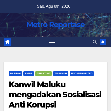
Skip
Sab. Agu 8th, 2026
to
content
Metro Reportase
DAERAH
EKBIS
PERISTIWA
TNI/POLRI
UNCATEGORIZED
Kanwil Maluku
mengadakan Sosialisasi
Anti Korupsi