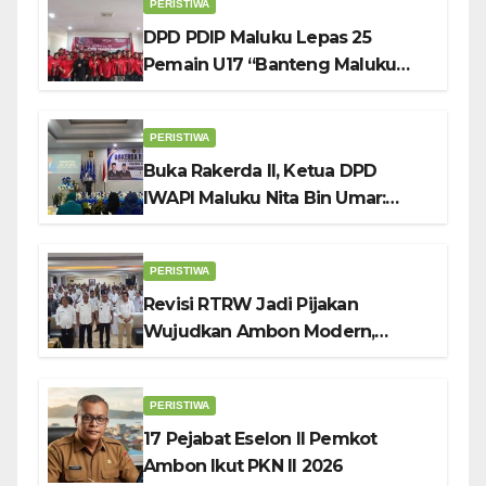
PERISTIWA
DPD PDIP Maluku Lepas 25
Pemain U17 “Banteng Maluku
Raya” ke Sokerano Cup di Jawa
Timur
PERISTIWA
Buka Rakerda II, Ketua DPD
IWAPI Maluku Nita Bin Umar:
Perempuan Pengusaha Pilar
Penggerak UMKM
PERISTIWA
Revisi RTRW Jadi Pijakan
Wujudkan Ambon Modern,
Nyaman dan Berkelanjutan, Kata
Wali Kota Bodewin
PERISTIWA
17 Pejabat Eselon II Pemkot
Ambon Ikut PKN II 2026