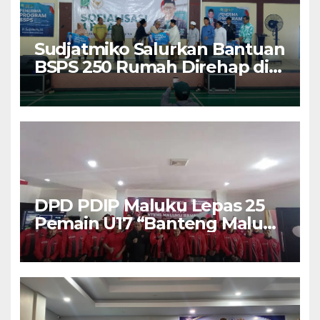
Sudjatmiko Salurkan Bantuan
BSPS 250 Rumah Direhap di
Depok
DPD PDIP Maluku Lepas 25
Pemain U17 “Banteng Maluku
Raya” ke Sokerano Cup di
Jawa Timur