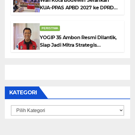
Wali Kota Bodewin Serahkan
KUA-PPAS APBD 2027 ke DPRD
Ambon: Fokus Tekan Belanja,
Genjot PAD
PERISTIWA
YOGIP 35 Ambon Resmi Dilantik,
Siap Jadi Mitra Strategis
Pemerintah Lewat Otomotif,
Sosial dan Budaya
KATEGORI
Kategori