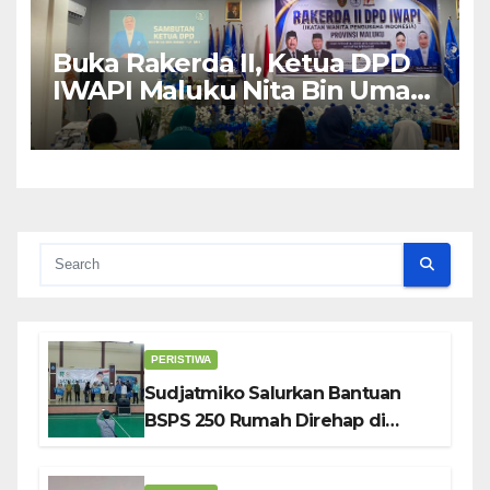
Buka Rakerda II, Ketua DPD
IWAPI Maluku Nita Bin Umar:
Perempuan Pengusaha Pilar
Penggerak UMKM
PERISTIWA
Sudjatmiko Salurkan Bantuan
BSPS 250 Rumah Direhap di
Depok