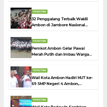
PERISTIWA
32 Penggalang Terbaik Wakili
Ambon di Jambore Nasional
Pramuka ke-12, Wali Kota
Bodewin Lepas Kontingen
PERISTIWA
Pemkot Ambon Gelar Pawai
Merah Putih dan Imbau Warga
Kibarkan Bendera Sebulan
Penuh Sambut HUT ke-81 RI
PERISTIWA
Wali Kota Ambon Hadiri HUT ke-
69 SMP Negeri 4 Ambon,
Tekankan Pentingnya
Pendidikan Karakter
PERISTIWA