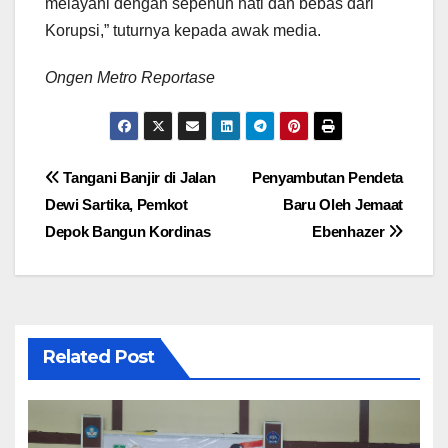
melayani dengan sepenuh hati dan bebas dari
Korupsi,” tuturnya kepada awak media.
Ongen Metro Reportase
Navigasi
Tangani Banjir di Jalan
Penyambutan Pendeta
Dewi Sartika, Pemkot
Baru Oleh Jemaat
pos
Depok Bangun Kordinas
Ebenhazer
Related Post