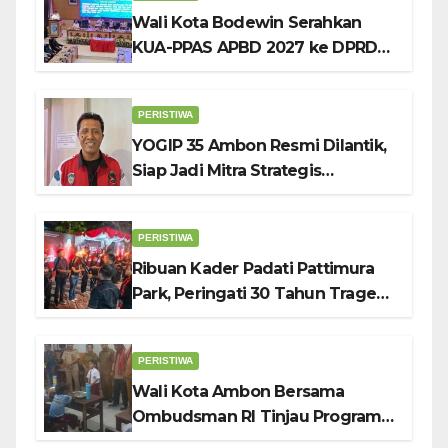
Wali Kota Bodewin Serahkan
KUA-PPAS APBD 2027 ke DPRD
Ambon: Fokus Tekan Belanja,
Genjot PAD
PERISTIWA
YOGIP 35 Ambon Resmi Dilantik,
Siap Jadi Mitra Strategis
Pemerintah Lewat Otomotif,
Sosial dan Budaya
PERISTIWA
Ribuan Kader Padati Pattimura
Park, Peringati 30 Tahun Tragedi
KUDATULI
PERISTIWA
Wali Kota Ambon Bersama
Ombudsman RI Tinjau Program
Makanan Bergizi Gratis di SMP 6