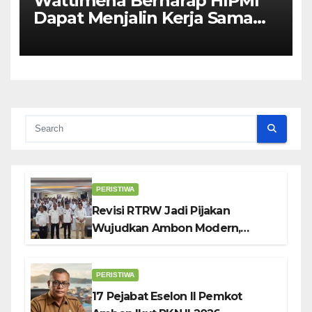
Wattimena Berharap HIPMI
Dapat Menjalin Kerja Sama
Dengan Pemerintah Untuk
Meningkatkan
Pembangunan Ekonomi Di
Kota Ambon
PERISTIWA
Revisi RTRW Jadi Pijakan
Wujudkan Ambon Modern,
Nyaman dan Berkelanjutan, Kata
Wali Kota Bodewin
PERISTIWA
17 Pejabat Eselon II Pemkot