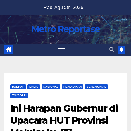
Skip
Rab. Agu 5th, 2026
to
content
Metro Reportase
DAERAH
EKBIS
NASIONAL
PENDIDIKAN
SEREMONIAL
TNI/POLRI
Ini Harapan Gubernur di
Upacara HUT Provinsi