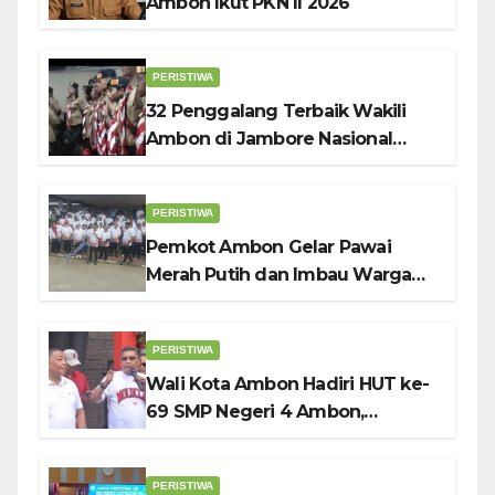
Ambon Ikut PKN II 2026
PERISTIWA
32 Penggalang Terbaik Wakili
Ambon di Jambore Nasional
Pramuka ke-12, Wali Kota
Bodewin Lepas Kontingen
PERISTIWA
Pemkot Ambon Gelar Pawai
Merah Putih dan Imbau Warga
Kibarkan Bendera Sebulan
Penuh Sambut HUT ke-81 RI
PERISTIWA
Wali Kota Ambon Hadiri HUT ke-
69 SMP Negeri 4 Ambon,
Tekankan Pentingnya
Pendidikan Karakter
PERISTIWA