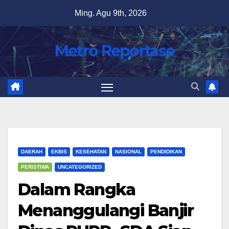
Skip
Ming. Agu 9th, 2026
to
content
Metro Reportase
DAERAH
EKBIS
KESEHATAN
NASIONAL
PENDIDIKAN
PERISTIWA
UNCATEGORIZED
Dalam Rangka
Menanggulangi Banjir