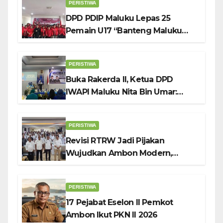
PERISTIWA
DPD PDIP Maluku Lepas 25
Pemain U17 “Banteng Maluku
Raya” ke Sokerano Cup di Jawa
Timur
PERISTIWA
Buka Rakerda II, Ketua DPD
IWAPI Maluku Nita Bin Umar:
Perempuan Pengusaha Pilar
Penggerak UMKM
PERISTIWA
Revisi RTRW Jadi Pijakan
Wujudkan Ambon Modern,
Nyaman dan Berkelanjutan, Kata
Wali Kota Bodewin
PERISTIWA
17 Pejabat Eselon II Pemkot
Ambon Ikut PKN II 2026