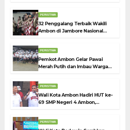
PERISTIWA
32 Penggalang Terbaik Wakili
Ambon di Jambore Nasional
Pramuka ke-12, Wali Kota
Bodewin Lepas Kontingen
PERISTIWA
Pemkot Ambon Gelar Pawai
Merah Putih dan Imbau Warga
Kibarkan Bendera Sebulan
Penuh Sambut HUT ke-81 RI
PERISTIWA
Wali Kota Ambon Hadiri HUT ke-
69 SMP Negeri 4 Ambon,
Tekankan Pentingnya
Pendidikan Karakter
PERISTIWA