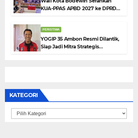
Wali Kota Bodewin Serahkan
KUA-PPAS APBD 2027 ke DPRD
Ambon: Fokus Tekan Belanja,
Genjot PAD
PERISTIWA
YOGIP 35 Ambon Resmi Dilantik,
Siap Jadi Mitra Strategis
Pemerintah Lewat Otomotif,
Sosial dan Budaya
KATEGORI
Kategori