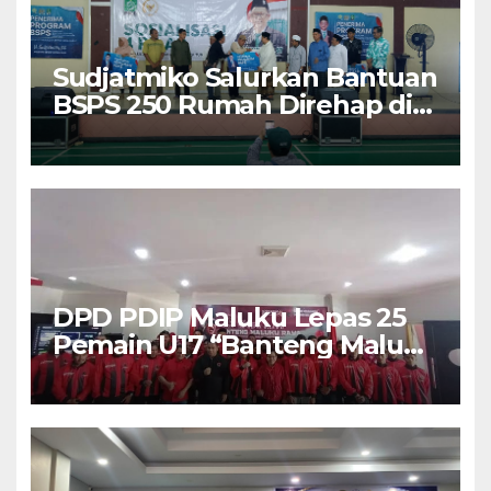
Sudjatmiko Salurkan Bantuan
BSPS 250 Rumah Direhap di
Depok
DPD PDIP Maluku Lepas 25
Pemain U17 “Banteng Maluku
Raya” ke Sokerano Cup di
Jawa Timur