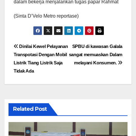
dalam bekerja menjalankan tugas papar Rahmat
(Sinta D’Velo Metro reportase)
Navigasi
Dinilai Kewel Pelayanan
SPBU di kawasan Galala
Transpotasi Dengan Mobil
sangat memuaskan Dalam
pos
Listrik Tiang Listrik Saja
melayani Konsumen.
Tidak Ada
Related Post