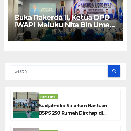
Buka Rakerda II, Ketua DPD
IWAPI Maluku Nita Bin Umar:
Perempuan Pengusaha Pilar
Penggerak UMKM
PERISTIWA
Sudjatmiko Salurkan Bantuan
BSPS 250 Rumah Direhap di
Depok