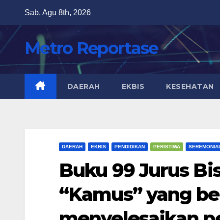
Skip
Sab. Agu 8th, 2026
to
content
Metro Reportase
DAERAH
EKBIS
KESEHATAN
DAERAH
EKBIS
PENDIDIKAN
PERISTIWA
SEREMONIA
Buku 99 Jurus Bis
“Kamus” yang ber
menyelesaikan p