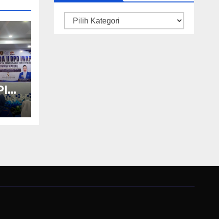
Kategori
PI
an
KM