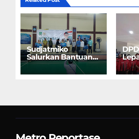
Related Post
Sudjatmiko
DPD
Salurkan Bantuan
Lepa
BSPS 250 Rumah
U17 
Direhap di Depok
Malu
Soke
Jaw
Metro Reportase