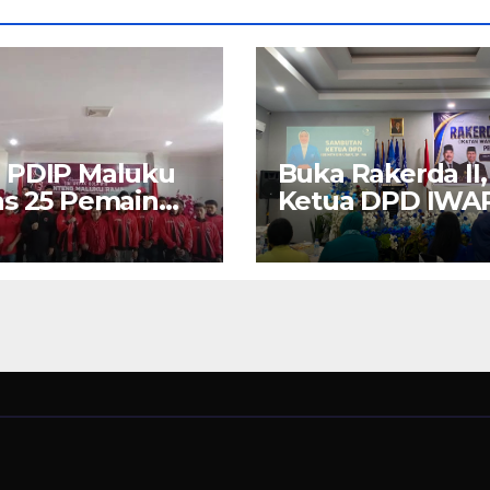
 PDIP Maluku
Buka Rakerda II,
s 25 Pemain
Ketua DPD IWA
“Banteng
Maluku Nita Bin
ku Raya” ke
Umar: Perempu
rano Cup di
Pengusaha Pilar
a Timur
Penggerak UM