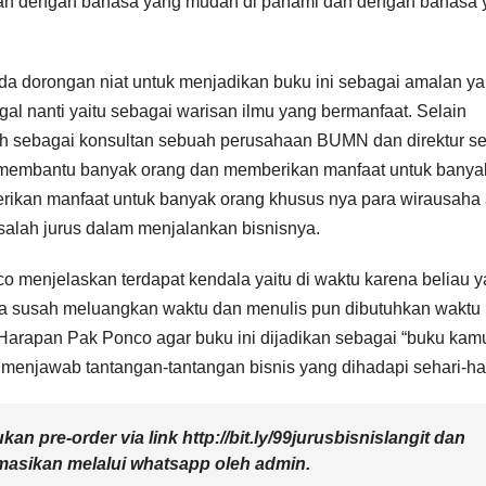
n dengan bahasa yang mudah di pahami dan dengan bahasa 
ada dorongan niat untuk menjadikan buku ini sebagai amalan y
gal nanti yaitu sebagai warisan ilmu yang bermanfaat. Selain
h sebagai konsultan sebuah perusahaan BUMN dan direktur s
h membantu banyak orang dan memberikan manfaat untuk banya
rikan manfaat untuk banyak orang khusus nya para wirausaha 
k salah jurus dalam menjalankan bisnisnya.
o menjelaskan terdapat kendala yaitu di waktu karena beliau 
a susah meluangkan waktu dan menulis pun dibutuhkan waktu
. Harapan Pak Ponco agar buku ini dijadikan sebagai “buku kam
k menjawab tantangan-tantangan bisnis yang dihadapi sehari-har
n pre-order via link http://bit.ly/99jurusbisnislangit dan
masikan melalui whatsapp oleh admin.