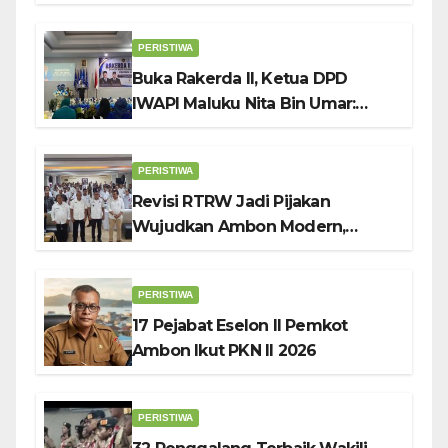
Raya” ke Sokerano Cup di Jawa
Timur
PERISTIWA
Buka Rakerda II, Ketua DPD
IWAPI Maluku Nita Bin Umar:
Perempuan Pengusaha Pilar
Penggerak UMKM
PERISTIWA
Revisi RTRW Jadi Pijakan
Wujudkan Ambon Modern,
Nyaman dan Berkelanjutan, Kata
Wali Kota Bodewin
PERISTIWA
17 Pejabat Eselon II Pemkot
Ambon Ikut PKN II 2026
PERISTIWA