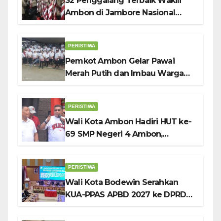
32 Penggalang Terbaik Wakili
Ambon di Jambore Nasional
Pramuka ke-12, Wali Kota
Bodewin Lepas Kontingen
PERISTIWA
Pemkot Ambon Gelar Pawai
Merah Putih dan Imbau Warga
Kibarkan Bendera Sebulan
Penuh Sambut HUT ke-81 RI
PERISTIWA
Wali Kota Ambon Hadiri HUT ke-
69 SMP Negeri 4 Ambon,
Tekankan Pentingnya
Pendidikan Karakter
PERISTIWA
Wali Kota Bodewin Serahkan
KUA-PPAS APBD 2027 ke DPRD
Ambon: Fokus Tekan Belanja,
Genjot PAD