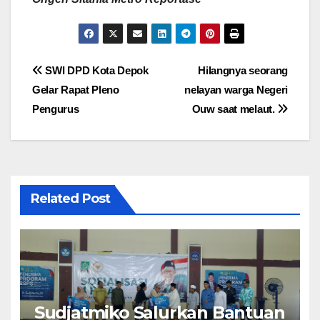
Navigasi
SWI DPD Kota Depok
Hilangnya seorang
Gelar Rapat Pleno
nelayan warga Negeri
pos
Pengurus
Ouw saat melaut.
Related Post
Sudjatmiko Salurkan Bantuan