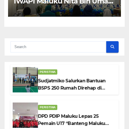
IWAPI Maluku Nita Bin Umar:
Perempuan Pengusaha Pilar
Penggerak UMKM
PERISTIWA
Sudjatmiko Salurkan Bantuan
BSPS 250 Rumah Direhap di
Depok
PERISTIWA
DPD PDIP Maluku Lepas 25
Pemain U17 “Banteng Maluku