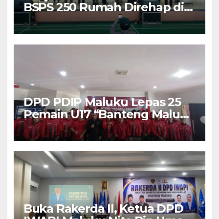
BSPS 250 Rumah Direhap di
Depok
DPD PDIP Maluku Lepas 25
Pemain U17 “Banteng Maluku
Raya” ke Sokerano Cup di
Jawa Timur
Buka Rakerda II, Ketua DPD