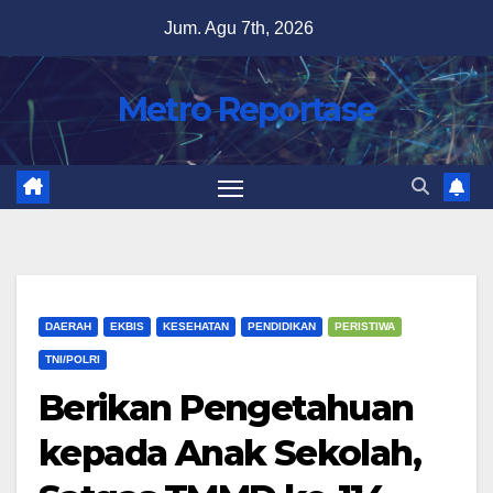
Skip
Jum. Agu 7th, 2026
to
content
Metro Reportase
DAERAH
EKBIS
KESEHATAN
PENDIDIKAN
PERISTIWA
TNI/POLRI
Berikan Pengetahuan
kepada Anak Sekolah,