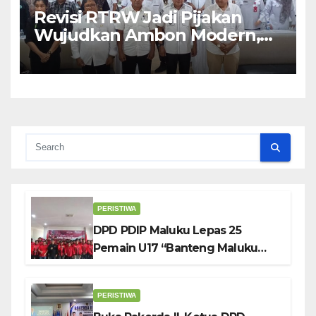
Revisi RTRW Jadi Pijakan
Wujudkan Ambon Modern,
Nyaman dan Berkelanjutan,
Kata Wali Kota Bodewin
PERISTIWA
DPD PDIP Maluku Lepas 25
Pemain U17 “Banteng Maluku
Raya” ke Sokerano Cup di Jawa
Timur
PERISTIWA