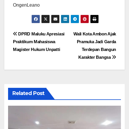
OngenLeano
Navigasi
DPRD Maluku Apresiasi
Wali Kota Ambon Ajak
Praktikum Mahasiswa
Pramuka Jadi Garda
pos
Magister Hukum Unpatti
Terdepan Bangun
Karakter Bangsa
Related Post