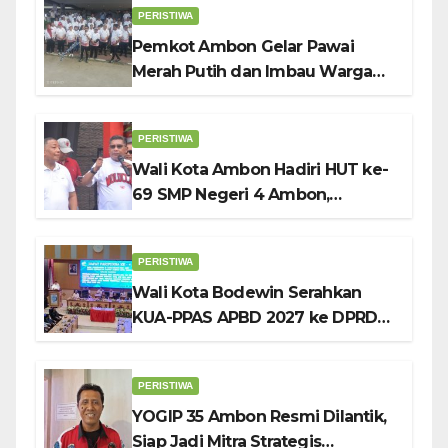
PERISTIWA
Pemkot Ambon Gelar Pawai
Merah Putih dan Imbau Warga
Kibarkan Bendera Sebulan
Penuh Sambut HUT ke-81 RI
PERISTIWA
Wali Kota Ambon Hadiri HUT ke-
69 SMP Negeri 4 Ambon,
Tekankan Pentingnya
Pendidikan Karakter
PERISTIWA
Wali Kota Bodewin Serahkan
KUA-PPAS APBD 2027 ke DPRD
Ambon: Fokus Tekan Belanja,
Genjot PAD
PERISTIWA
YOGIP 35 Ambon Resmi Dilantik,
Siap Jadi Mitra Strategis