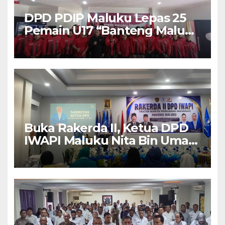
DPD PDIP Maluku Lepas 25
Pemain U17 “Banteng Maluku
Raya” ke Sokerano Cup di
Jawa Timur
Buka Rakerda II, Ketua DPD
IWAPI Maluku Nita Bin Umar:
Perempuan Pengusaha Pilar
Penggerak UMKM