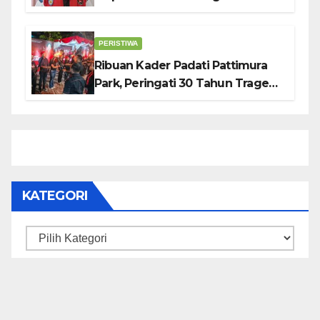
Pemerintah Lewat Otomotif,
Sosial dan Budaya
PERISTIWA
Ribuan Kader Padati Pattimura
Park, Peringati 30 Tahun Tragedi
KUDATULI
KATEGORI
Kategori