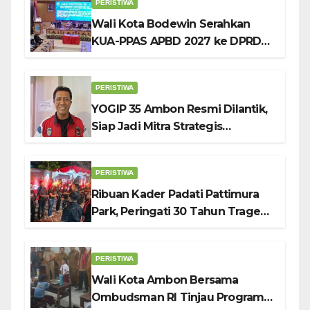
PERISTIWA
Wali Kota Bodewin Serahkan
KUA-PPAS APBD 2027 ke DPRD
Ambon: Fokus Tekan Belanja,
Genjot PAD
PERISTIWA
YOGIP 35 Ambon Resmi Dilantik,
Siap Jadi Mitra Strategis
Pemerintah Lewat Otomotif,
Sosial dan Budaya
PERISTIWA
Ribuan Kader Padati Pattimura
Park, Peringati 30 Tahun Tragedi
KUDATULI
PERISTIWA
Wali Kota Ambon Bersama
Ombudsman RI Tinjau Program