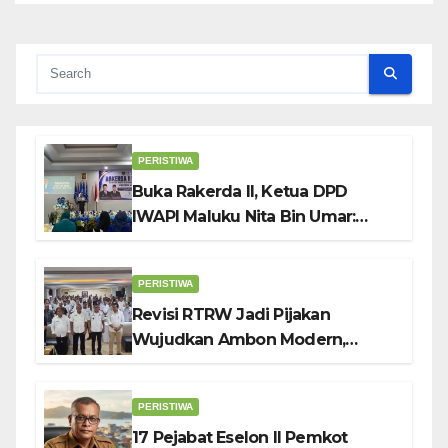
PERISTIWA
Buka Rakerda II, Ketua DPD
IWAPI Maluku Nita Bin Umar:
Perempuan Pengusaha Pilar
Penggerak UMKM
PERISTIWA
Revisi RTRW Jadi Pijakan
Wujudkan Ambon Modern,
Nyaman dan Berkelanjutan, Kata
Wali Kota Bodewin
PERISTIWA
17 Pejabat Eselon II Pemkot