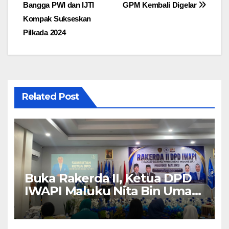
Bangga PWI dan IJTI
GPM Kembali Digelar
pos
Kompak Sukseskan
Pilkada 2024
Related Post
Buka Rakerda II, Ketua DPD
IWAPI Maluku Nita Bin Umar:
Perempuan Pengusaha Pilar
Penggerak UMKM