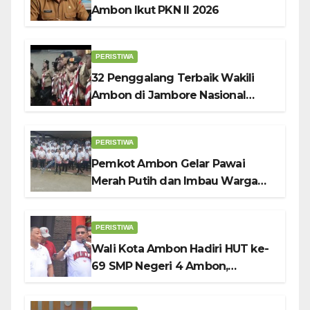
Ambon Ikut PKN II 2026
PERISTIWA
32 Penggalang Terbaik Wakili
Ambon di Jambore Nasional
Pramuka ke-12, Wali Kota
Bodewin Lepas Kontingen
PERISTIWA
Pemkot Ambon Gelar Pawai
Merah Putih dan Imbau Warga
Kibarkan Bendera Sebulan
Penuh Sambut HUT ke-81 RI
PERISTIWA
Wali Kota Ambon Hadiri HUT ke-
69 SMP Negeri 4 Ambon,
Tekankan Pentingnya
Pendidikan Karakter