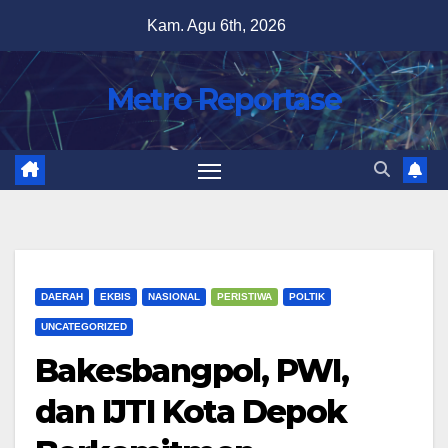
Skip
Kam. Agu 6th, 2026
to
content
Metro Reportase
DAERAH
EKBIS
NASIONAL
PERISTIWA
POLTIK
UNCATEGORIZED
Bakesbangpol, PWI,
dan IJTI Kota Depok