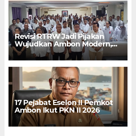
Revisi RTRW Jadi Pijakan
Wujudkan Ambon Modern,
Nyaman dan Berkelanjutan,
Kata Wali Kota Bodewin
17 Pejabat Eselon II Pemkot
Ambon Ikut PKN II 2026